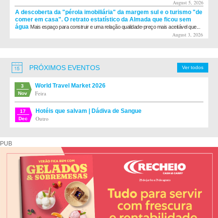
August 5, 2026
A descoberta da "pérola imobiliária" da margem sul e o turismo "de
comer em casa". O retrato estatístico da Almada que ficou sem
água
Mais espaço para construir e uma relação qualidade-preço mais aceitável que...
August 3, 2026
PRÓXIMOS EVENTOS
Ver todos
World Travel Market 2026
3
Feira
Nov
Hotéis que salvam | Dádiva de Sangue
17
Outro
Dec
PUB