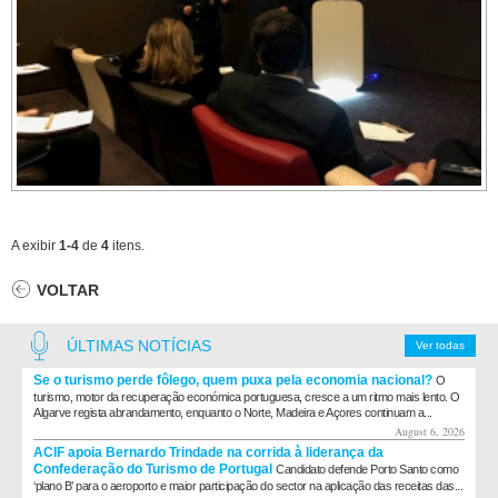
A exibir
1-4
de
4
itens.
VOLTAR
ÚLTIMAS NOTÍCIAS
Ver todas
Se o turismo perde fôlego, quem puxa pela economia nacional?
O
turismo, motor da recuperação económica portuguesa, cresce a um ritmo mais lento. O
Algarve regista abrandamento, enquanto o Norte, Madeira e Açores continuam a...
August 6, 2026
ACIF apoia Bernardo Trindade na corrida à liderança da
Confederação do Turismo de Portugal
Candidato defende Porto Santo como
‘plano B’ para o aeroporto e maior participação do sector na aplicação das receitas das...