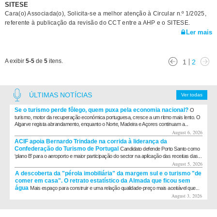
SITESE
Cara(o) Associada(o), Solicita-se a melhor atenção à Circular n.º 1/2025,
referente à publicação da revisão do CCT entre a AHP e o SITESE.
Ler mais
A exibir
5-5
de
5
itens.
1
2
ÚLTIMAS NOTÍCIAS
Ver todas
Se o turismo perde fôlego, quem puxa pela economia nacional?
O
turismo, motor da recuperação económica portuguesa, cresce a um ritmo mais lento. O
Algarve regista abrandamento, enquanto o Norte, Madeira e Açores continuam a...
August 6, 2026
ACIF apoia Bernardo Trindade na corrida à liderança da
Confederação do Turismo de Portugal
Candidato defende Porto Santo como
‘plano B’ para o aeroporto e maior participação do sector na aplicação das receitas das...
August 5, 2026
A descoberta da "pérola imobiliária" da margem sul e o turismo "de
comer em casa". O retrato estatístico da Almada que ficou sem
água
Mais espaço para construir e uma relação qualidade-preço mais aceitável que...
August 3, 2026