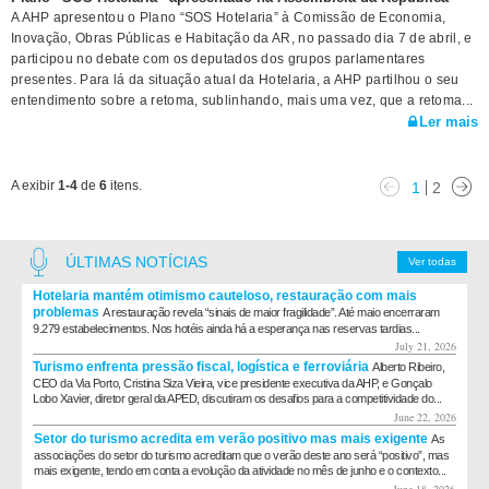
A AHP apresentou o Plano “SOS Hotelaria” à Comissão de Economia,
Inovação, Obras Públicas e Habitação da AR, no passado dia 7 de abril, e
participou no debate com os deputados dos grupos parlamentares
presentes. Para lá da situação atual da Hotelaria, a AHP partilhou o seu
entendimento sobre a retoma, sublinhando, mais uma vez, que a retoma...
Ler mais
A exibir
1-4
de
6
itens.
1
2
ÚLTIMAS NOTÍCIAS
Ver todas
Hotelaria mantém otimismo cauteloso, restauração com mais
problemas
A restauração revela “sinais de maior fragilidade”. Até maio encerraram
9.279 estabelecimentos. Nos hotéis ainda há a esperança nas reservas tardias...
July 21, 2026
Turismo enfrenta pressão fiscal, logística e ferroviária
Alberto Ribeiro,
CEO da Via Porto, Cristina Siza Vieira, vice presidente executiva da AHP, e Gonçalo
Lobo Xavier, diretor geral da APED, discutiram os desafios para a competitividade do...
June 22, 2026
Setor do turismo acredita em verão positivo mas mais exigente
As
associações do setor do turismo acreditam que o verão deste ano será “positivo”, mas
mais exigente, tendo em conta a evolução da atividade no mês de junho e o contexto...