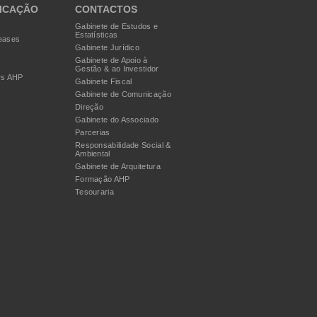
ICAÇÃO
CONTACTOS
Gabinete de Estudos e
Estatísticas
eases
Gabinete Jurídico
Gabinete de Apoio à
Gestão & ao Investidor
rs AHP
Gabinete Fiscal
Gabinete de Comunicação
Direção
Gabinete do Associado
Parcerias
Responsabilidade Social &
Ambiental
Gabinete de Arquitetura
Formação AHP
Tesouraria