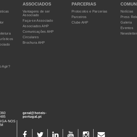
ASSOCIADOS
PARCERIAS
COMUN
sticas
Vantagens de ser
Protocolos e Parcerias
Notícias
Associado
Parceiros
Press Rel
Faça-se Associado
dor
Clube AHP
Galeria
Associados AHP
Eventos
Comunicações AHP
itetura
Newslette
Circulares
urísticos
Brochura AHP
ociado
 Agir?
 360
geral@hoteis-
 485
portugal.pt
SIGA-NOS
EM