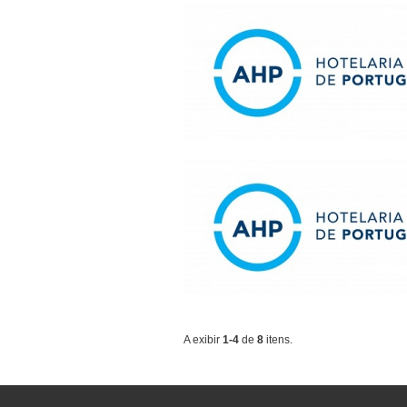
A exibir
1-4
de
8
itens.