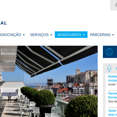
ASSOCIAÇÃO
SERVIÇOS
ASSOCIADOS
PARCERIAS
Hotel
resta
revela “
Turism
ferro
Siza Vi
Setor
mas m