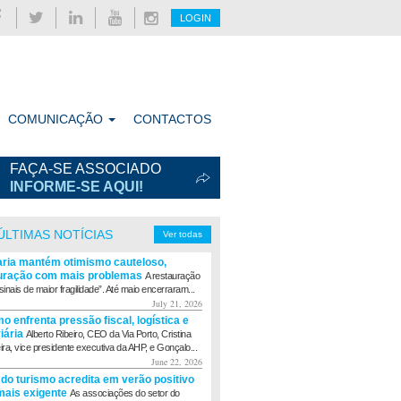
LOGIN
COMUNICAÇÃO
CONTACTOS
FAÇA-SE ASSOCIADO
INFORME-SE AQUI!
ÚLTIMAS NOTÍCIAS
Ver todas
aria mantém otimismo cauteloso,
uração com mais problemas
A restauração
sinais de maior fragilidade”. Até maio encerraram...
July 21, 2026
o enfrenta pressão fiscal, logística e
viária
Alberto Ribeiro, CEO da Via Porto, Cristina
eira, vice presidente executiva da AHP, e Gonçalo...
June 22, 2026
 do turismo acredita em verão positivo
ais exigente
As associações do setor do