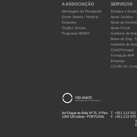
A ASSOCIAÇÃO
SERVIÇOS
Mensagem do Presidente
Estudos e Estatí
Quem Somos / História
Apoio Jurídico
Estatutos
Apoio ao Investi
Órgãos Sociais
Apoio Fiscal
Programa HEART
Gabinete de Arqu
Bolsa de Emp. T
Gabinete do Ass
Click2Portugal
Formação AHP
Emprego
COVID-19: Como
Avª Duque de Ávila, Nº 75, 1º Piso
T. +351 213 512
1000-139 Lisboa - PORTUGAL
F. +351 213 570