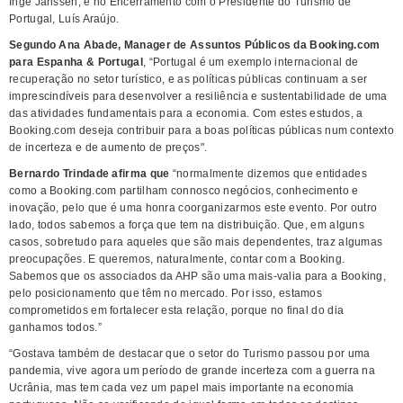
Inge Janssen; e no Encerramento com o Presidente do Turismo de
Portugal, Luís Araújo.
Segundo Ana Abade,
Manager de Assuntos Públicos da Booking.com
para Espanha & Portugal
, “Portugal é um exemplo internacional de
recuperação no setor turístico, e as políticas públicas continuam a ser
imprescindíveis para desenvolver a resiliência e sustentabilidade de uma
das atividades fundamentais para a economia. Com estes estudos, a
Booking.com deseja contribuir para a boas políticas públicas num contexto
de incerteza e de aumento de preços".
Bernardo Trindade afirma que
“normalmente dizemos que entidades
como a Booking.com partilham connosco negócios, conhecimento e
inovação, pelo que é uma honra coorganizarmos este evento. Por outro
lado, todos sabemos a força que tem na distribuição. Que, em alguns
casos, sobretudo para aqueles que são mais dependentes, traz algumas
preocupações. E queremos, naturalmente, contar com a Booking.
Sabemos que os associados da AHP são uma mais-valia para a Booking,
pelo posicionamento que têm no mercado. Por isso, estamos
comprometidos em fortalecer esta relação, porque no final do dia
ganhamos todos.”
“Gostava também de destacar que o setor do Turismo passou por uma
pandemia, vive agora um período de grande incerteza com a guerra na
Ucrânia, mas tem cada vez um papel mais importante na economia