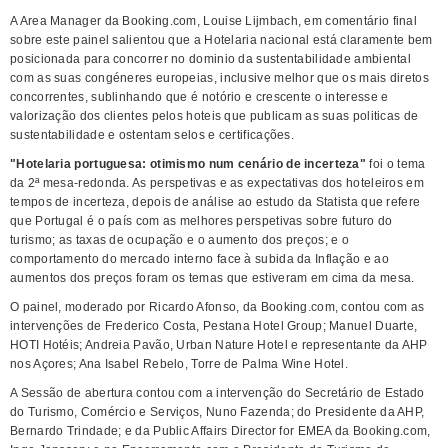
A Area Manager da Booking.com, Louise Lijmbach, em comentário final
sobre este painel salientou que a Hotelaria nacional está claramente bem
posicionada para concorrer no dominio da sustentabilidade ambiental
com as suas congéneres europeias, inclusive melhor que os mais diretos
concorrentes, sublinhando que é notório e crescente o interesse e
valorização dos clientes pelos hoteis que publicam as suas politicas de
sustentabilidade e ostentam selos e certificações.
"Hotelaria portuguesa: otimismo num cenário de incerteza"
foi o tema
da 2ª mesa-redonda. As perspetivas e as expectativas dos hoteleiros em
tempos de incerteza, depois de análise ao estudo da Statista que refere
que Portugal é o país com as melhores perspetivas sobre futuro do
turismo; as taxas de ocupação e o aumento dos preços; e o
comportamento do mercado interno face à subida da Inflação e ao
aumentos dos preços foram os temas que estiveram em cima da mesa.
O painel, moderado por Ricardo Afonso, da Booking.com, contou com as
intervenções de Frederico Costa, Pestana Hotel Group; Manuel Duarte,
HOTI Hotéis; Andreia Pavão, Urban Nature Hotel e representante da AHP
nos Açores; Ana Isabel Rebelo, Torre de Palma Wine Hotel.
A Sessão de abertura contou com a intervenção do Secretário de Estado
do Turismo, Comércio e Serviços, Nuno Fazenda; do Presidente da AHP,
Bernardo Trindade; e da Public Affairs Director for EMEA da Booking.com,