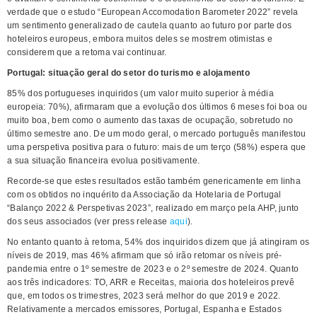
verdade que o estudo “European Accomodation Barometer 2022” revela
um sentimento generalizado de cautela quanto ao futuro por parte dos
hoteleiros europeus, embora muitos deles se mostrem otimistas e
considerem que a retoma vai continuar.
Portugal: situação geral do setor do turismo e alojamento
85% dos portugueses inquiridos (um valor muito superior à média
europeia: 70%), afirmaram que a evolução dos últimos 6 meses foi boa ou
muito boa, bem como o aumento das taxas de ocupação, sobretudo no
último semestre ano. De um modo geral, o mercado português manifestou
uma perspetiva positiva para o futuro: mais de um terço (58%) espera que
a sua situação financeira evolua positivamente.
Recorde-se que estes resultados estão também genericamente em linha
com os obtidos no inquérito da Associação da Hotelaria de Portugal
“Balanço 2022 & Perspetivas 2023”, realizado em março pela AHP, junto
dos seus associados (ver press release
aqui
).
No entanto quanto à retoma, 54% dos inquiridos dizem que já atingiram os
níveis de 2019, mas 46% afirmam que só irão retomar os níveis pré-
pandemia entre o 1º semestre de 2023 e o 2º semestre de 2024. Quanto
aos três indicadores: TO, ARR e Receitas, maioria dos hoteleiros prevê
que, em todos os trimestres, 2023 será melhor do que 2019 e 2022.
Relativamente a mercados emissores, Portugal, Espanha e Estados