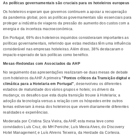
As políticas governamentais são cruciais para os hoteleiros europeus
Os hoteleiros esperam que governos continuem a apoiar a recuperação
da pandemia global, pois as políticas governamentais são essenciais para
proteger a indústria de viagens da pressão do aumento dos custos com a
energia e da incerteza macroeconómica.
Em Portugal, 69% dos hoteleiros inquiridos consideraram importantes as
políticas governamentais, referindo que estas medidas têm uma influência
considerável nas empresas hoteleiras. Além disso, 38% destacaram o
impacto esperado de tais políticas como benéfico.
Mesas-Redondas com Associados da AHP
No seguimento das apresentações realizaram-se duas mesas de debate
com hoteleiros da AHP. A primeira
"Pontos críticos da Transição digital e
climática para a Hotelaria em Portugal"
, desenvolveu os diferentes
estadios de maturidade dos vários grupos e hoteis; os
drivers
da
mudança; os desafios que esta dupla transição trouxe à Hotelaria; a
adoção da tecnología versus a relação com os hóspedes entre outros
temas estiveram à mesa dos hoteleiros que vivem diariamente diferentes
realidades e experiências.
Moderada por Cristina Siza Vieira, da AHP, esta mesa teve como
convidados Luís Cruz, do MH Peniche; Luís Mexia Alves, do Discovery
Hotel Management; e Luís Ahrens Teixeira, da Herdade da Cortesia.