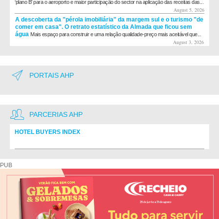
‘plano B’ para o aeroporto e maior participação do sector na aplicação das receitas das...
August 5, 2026
A descoberta da "pérola imobiliária" da margem sul e o turismo "de
comer em casa". O retrato estatístico da Almada que ficou sem
água
Mais espaço para construir e uma relação qualidade-preço mais aceitável que...
August 3, 2026
PORTAIS AHP
PARCERIAS AHP
HOTEL BUYERS INDEX
Diretório de fornecedores do setor Hoteleiro
PUB