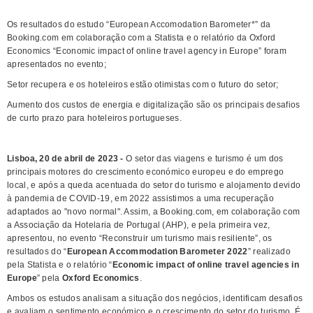
Os resultados do estudo “European Accomodation Barometer*” da
Booking.com em colaboração com a Statista e o relatório da Oxford
Economics “Economic impact of online travel agency in Europe” foram
apresentados no evento;
Setor recupera e os hoteleiros estão otimistas com o futuro do setor;
Aumento dos custos de energia e digitalização são os principais desafios
de curto prazo para hoteleiros portugueses.
Lisboa, 20 de abril de 2023 -
O setor das viagens e turismo é um dos
principais motores do crescimento económico europeu e do emprego
local, e após a queda acentuada do setor do turismo e alojamento devido
à pandemia de COVID-19, em 2022 assistimos a uma recuperação
adaptados ao "novo normal". Assim, a Booking.com, em colaboração com
a Associação da Hotelaria de Portugal (AHP), e pela primeira vez,
apresentou, no evento “Reconstruir um turismo mais resiliente”, os
resultados do “
European Accommodation Barometer 2022
” realizado
pela Statista e o relatório “
Economic impact of online travel agencies in
Europe
” pela
Oxford Economics
.
Ambos os estudos analisam a situação dos negócios, identificam desafios
e avaliam o sentimento económico e o crescimento do setor do turismo. É