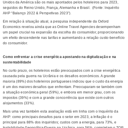
Unidos da América são os mais apontados pelos hoteleiros para 2023,
seguidos do Reino Unido, França, Alemanha e Brasil. (Fonte: Inquérito
AHP “Balanço 2022 & Perspetivas 2023”).
Em relação à situação atual, a pesquisa independente da Oxford
Economics revelou ainda que as Online Travel Agencies desempenham
um papel crucial na expansão da escolha do consumidor, proporcionando
um efeito descendente nas tarifas e aumentando a relação custo-benefício
do consumidor.
Como enfrentar a crise energética apostando na digitalização e na
sustentabilidade
No curto prazo, os hoteleiros estão preocupados com a crise energética
causada pela guerra na Ucrânia e os desafios económicos. A grande
maioria (89%) dos hoteleiros portugueses indicou que o custo da energia
é um dos maiores desafios que enfrentam. Preocuparam-se também com
a situação económica geral (59%), e embora em menor grau, com os
impostos (39%) e com a grande concorrência que existe com outros
alojamentos (33%).
Mais uma vez também esta avaliação está em linha com o Inquérito da
AHP: como principais desafios para o setor em 2023, a Inflação é o
principal para 88% dos inquiridos; custos com a energia, para 73%, e
Instabilidade Geopolítica/Guerra na Ucrânia, para 56%, completam o TOP