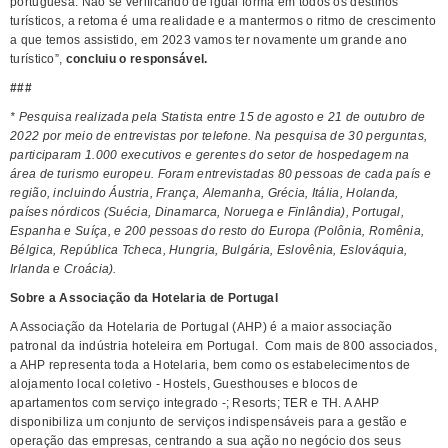
portuguesa. Não se verificando de igual forma em todos os destinos
turísticos, a retoma é uma realidade e a mantermos o ritmo de crescimento
a que temos assistido, em 2023 vamos ter novamente um grande ano
turístico”,
concluiu o responsável.
###
* Pesquisa realizada pela Statista entre 15 de agosto e 21 de outubro de
2022 por meio de entrevistas por telefone. Na pesquisa de 30 perguntas,
participaram 1.000 executivos e gerentes do setor de hospedagem na
área de turismo europeu. Foram entrevistadas 80 pessoas de cada país e
região, incluindo Áustria, França, Alemanha, Grécia, Itália, Holanda,
países nórdicos (Suécia, Dinamarca, Noruega e Finlândia), Portugal,
Espanha e Suíça, e 200 pessoas do resto do Europa (Polônia, Romênia,
Bélgica, República Tcheca, Hungria, Bulgária, Eslovênia, Eslováquia,
Irlanda e Croácia).
Sobre a Associação da Hotelaria de Portugal
A Associação da Hotelaria de Portugal (AHP) é a maior associação
patronal da indústria hoteleira em Portugal. Com mais de 800 associados,
a AHP representa toda a Hotelaria, bem como os estabelecimentos de
alojamento local coletivo - Hostels, Guesthouses e blocos de
apartamentos com serviço integrado -; Resorts; TER e TH. A AHP
disponibiliza um conjunto de serviços indispensáveis para a gestão e
operação das empresas, centrando a sua ação no negócio dos seus