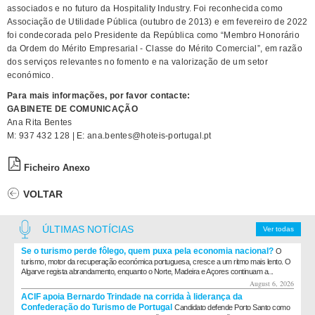
associados e no futuro da Hospitality Industry. Foi reconhecida como
Associação de Utilidade Pública (outubro de 2013) e em fevereiro de 2022
foi condecorada pelo Presidente da República como “Membro Honorário
da Ordem do Mérito Empresarial - Classe do Mérito Comercial”, em razão
dos serviços relevantes no fomento e na valorização de um setor
económico.
Para mais informações, por favor contacte:
GABINETE DE COMUNICAÇÃO
Ana Rita Bentes
M: 937 432 128 | E: ana.bentes@hoteis-portugal.pt
Ficheiro Anexo
VOLTAR
ÚLTIMAS NOTÍCIAS
Ver todas
Se o turismo perde fôlego, quem puxa pela economia nacional?
O
turismo, motor da recuperação económica portuguesa, cresce a um ritmo mais lento. O
Algarve regista abrandamento, enquanto o Norte, Madeira e Açores continuam a...
August 6, 2026
ACIF apoia Bernardo Trindade na corrida à liderança da
Confederação do Turismo de Portugal
Candidato defende Porto Santo como