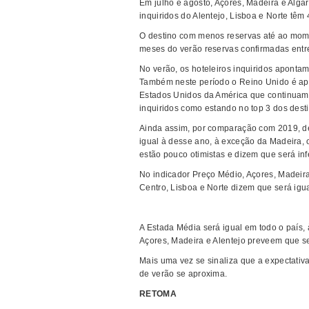
Em julho e agosto, Açores, Madeira e Alga
inquiridos do Alentejo, Lisboa e Norte têm
O destino com menos reservas até ao mome
meses do verão reservas confirmadas entr
No verão, os hoteleiros inquiridos aponta
Também neste período o Reino Unido é ap
Estados Unidos da América que continuam 
inquiridos como estando no top 3 dos dest
Ainda assim, por comparação com 2019, de
igual à desse ano, à exceção da Madeira, 
estão pouco otimistas e dizem que será infe
No indicador Preço Médio, Açores, Madeira
Centro, Lisboa e Norte dizem que será igu
A Estada Média será igual em todo o país,
Açores, Madeira e Alentejo preveem que sej
Mais uma vez se sinaliza que a expectativa
de verão se aproxima.
RETOMA