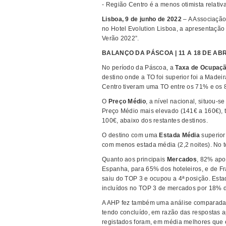
- Região Centro é a menos otimista relati
Lisboa, 9 de junho de 2022
– A Associação 
no Hotel Evolution Lisboa, a apresentação
Verão 2022”.
BALANÇO DA PÁSCOA | 11 A 18 DE ABR
No período da Páscoa, a
Taxa de Ocupaç
destino onde a TO foi superior foi a Madei
Centro tiveram uma TO entre os 71% e os
O
Preço Médio
, a nível nacional, situou-s
Preço Médio mais elevado (141€ a 160€), 
100€, abaixo dos restantes destinos.
O destino com uma
Estada Média
superior 
com menos estada média (2,2 noites). No to
Quanto aos principais
Mercados
, 82% apo
Espanha, para 65% dos hoteleiros, e de F
saiu do TOP 3 e ocupou a 4ª posição. Est
incluídos no TOP 3 de mercados por 18% d
A AHP fez também uma análise comparada 
tendo concluído, em razão das respostas a
registados foram, em média melhores que e