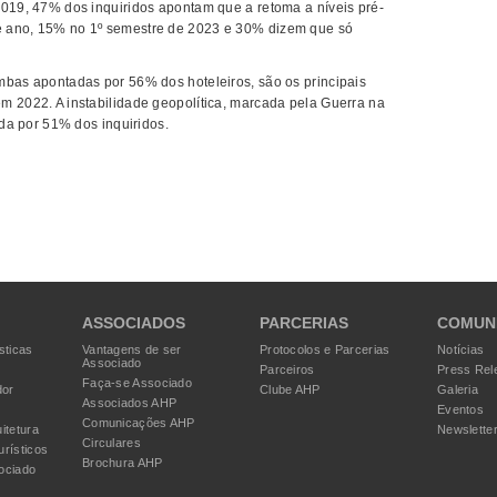
2019, 47% dos inquiridos apontam que a retoma a níveis pré-
e ano, 15% no 1º semestre de 2023 e 30% dizem que só
mbas apontadas por 56% dos hoteleiros, são os principais
m 2022. A instabilidade geopolítica, marcada pela Guerra na
ada por 51% dos inquiridos.
ASSOCIADOS
PARCERIAS
COMUN
sticas
Vantagens de ser
Protocolos e Parcerias
Notícias
Associado
Parceiros
Press Rel
Faça-se Associado
dor
Clube AHP
Galeria
Associados AHP
Eventos
Comunicações AHP
itetura
Newslette
Circulares
urísticos
Brochura AHP
ociado