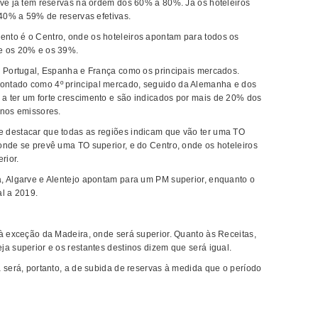
rve já têm reservas na ordem dos 60% a 80%. Já os hoteleiros
 40% a 59% de reservas efetivas.
nto é o Centro, onde os hoteleiros apontam para todos os
e os 20% e os 39%.
m Portugal, Espanha e França como os principais mercados.
ontado como 4º principal mercado, seguido da Alemanha e dos
a ter um forte crescimento e são indicados por mais de 20% dos
inos emissores.
 destacar que todas as regiões indicam que vão ter uma TO
onde se prevê uma TO superior, e do Centro, onde os hoteleiros
rior.
, Algarve e Alentejo apontam para um PM superior, enquanto o
al a 2019.
 à exceção da Madeira, onde será superior. Quanto às Receitas,
a superior e os restantes destinos dizem que será igual.
 será, portanto, a de subida de reservas à medida que o período