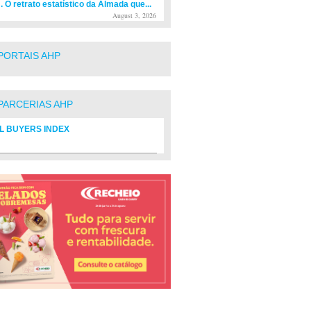
. O retrato estatístico da Almada que...
August 3, 2026
PORTAIS AHP
PARCERIAS AHP
L BUYERS INDEX
rio de fornecedores do setor Hoteleiro