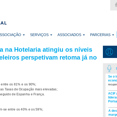
ASSOCIAÇÃO
SERVIÇOS
ASSOCIADOS
PARCERIAS
 na Hotelaria atingiu os níveis
eleiros perspetivam retoma já no
Se o 
econo
u entre os 81% e os 90%;
recuper
m as Taxas de Ocupação mais elevadas;
ACIF 
, seguido de Espanha e França.
lider
Portu
am-se entre os 40% e os 59%;
A des
marge