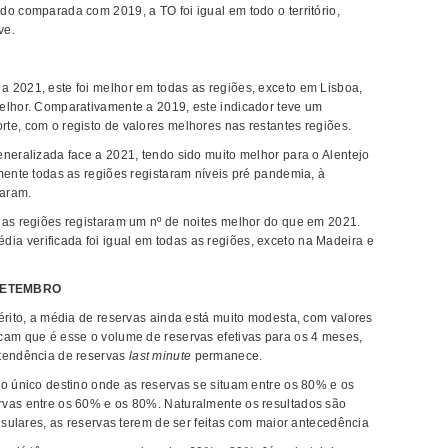
do comparada com 2019, a TO foi igual em todo o território,
ve.
 2021, este foi melhor em todas as regiões, exceto em Lisboa,
elhor. Comparativamente a 2019, este indicador teve um
te, com o registo de valores melhores nas restantes regiões.
eneralizada face a 2021, tendo sido muito melhor para o Alentejo
mente todas as regiões registaram níveis pré pandemia, à
raram.
 as regiões registaram um nº de noites melhor do que em 2021.
a verificada foi igual em todas as regiões, exceto na Madeira e
 SETEMBRO
érito, a média de reservas ainda está muito modesta, com valores
cam que é esse o volume de reservas efetivas para os 4 meses,
 tendência de reservas
last minute
permanece.
 o único destino onde as reservas se situam entre os 80% e os
rvas entre os 60% e os 80%. Naturalmente os resultados são
insulares, as reservas terem de ser feitas com maior antecedência