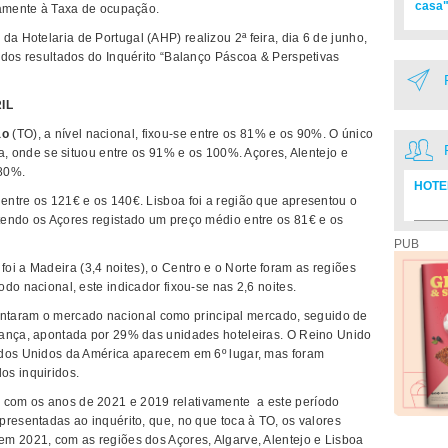
casa"
vamente à Taxa de ocupação.
da Hotelaria de Portugal (AHP) realizou 2ª feira, dia 6 de junho,
 dos resultados do Inquérito “Balanço Páscoa & Perspetivas
IL
ão
(TO), a nível nacional, fixou-se entre os 81% e os 90%. O único
ra, onde se situou entre os 91% e os 100%. Açores, Alentejo e
 80%.
HOTE
e entre os 121€ e os 140€. Lisboa foi a região que apresentou o
tendo os Açores registado um preço médio entre os 81€ e os
Diretó
PUB
foi a Madeira (3,4 noites), o Centro e o Norte foram as regiões
do nacional, este indicador fixou-se nas 2,6 noites.
ntaram o mercado nacional como principal mercado, seguido de
rança, apontada por 29% das unidades hoteleiras. O Reino Unido
ados Unidos da América aparecem em 6º lugar, mas foram
os inquiridos.
com os anos de 2021 e 2019 relativamente a este período
presentadas ao inquérito, que, no que toca à TO, os valores
m 2021, com as regiões dos Açores, Algarve, Alentejo e Lisboa