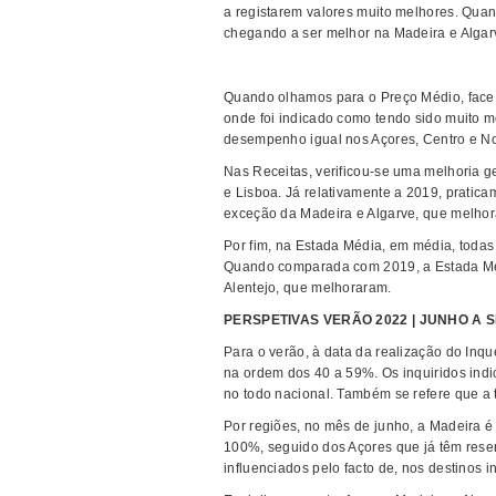
a registarem valores muito melhores. Quan
chegando a ser melhor na Madeira e Algar
Quando olhamos para o Preço Médio, face a
onde foi indicado como tendo sido muito m
desempenho igual nos Açores, Centro e Nor
Nas Receitas, verificou-se uma melhoria g
e Lisboa. Já relativamente a 2019, pratica
exceção da Madeira e Algarve, que melho
Por fim, na Estada Média, em média, todas
Quando comparada com 2019, a Estada Médi
Alentejo, que melhoraram.
PERSPETIVAS VERÃO 2022 | JUNHO A
Para o verão, à data da realização do Inqu
na ordem dos 40 a 59%. Os inquiridos indi
no todo nacional. Também se refere que a
Por regiões, no mês de junho, a Madeira é
100%, seguido dos Açores que já têm rese
influenciados pelo facto de, nos destinos 