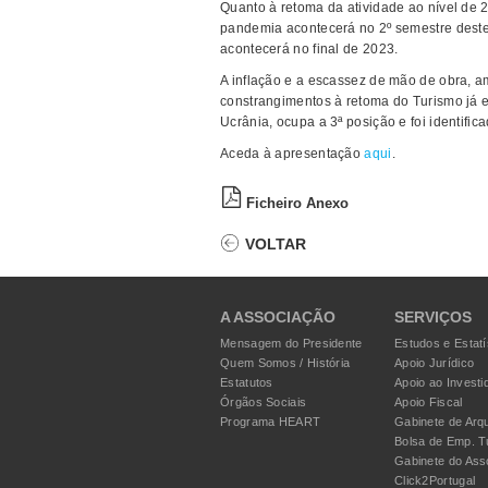
Quanto à retoma da atividade ao nível de 
pandemia acontecerá no 2º semestre dest
acontecerá no final de 2023.
A inflação e a escassez de mão de obra, a
constrangimentos à retoma do Turismo já e
Ucrânia, ocupa a 3ª posição e foi identific
Aceda à apresentação
aqui
.
Ficheiro Anexo
VOLTAR
A ASSOCIAÇÃO
SERVIÇOS
Mensagem do Presidente
Estudos e Estatí
Quem Somos / História
Apoio Jurídico
Estatutos
Apoio ao Investi
Órgãos Sociais
Apoio Fiscal
Programa HEART
Gabinete de Arqu
Bolsa de Emp. T
Gabinete do Ass
Click2Portugal