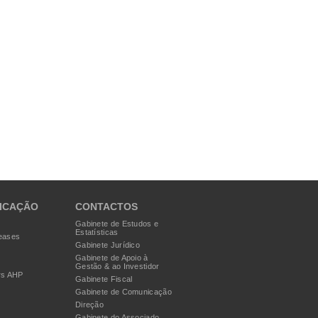
ICAÇÃO
CONTACTOS
Gabinete de Estudos e
Estatísticas
eases
Gabinete Jurídico
Gabinete de Apoio à
Gestão & ao Investidor
rs AHP
Gabinete Fiscal
Gabinete de Comunicação
Direção
Gabinete do Associado