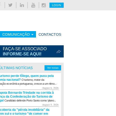
LOGIN
COMUNICAÇÃO
CONTACTOS
FAÇA-SE ASSOCIADO
INFORME-SE AQUI!
ÚLTIMAS NOTÍCIAS
Ver todas
turismo perde fôlego, quem puxa pela
mia nacional?
O turismo, motor da
ação económica portuguesa, cresce a um ritmo...
August 6, 2026
apoia Bernardo Trindade na corrida à
ança da Confederação do Turismo de
gal
Candidato defende Porto Santo como ‘plano...
August 5, 2026
coberta da "pérola imobiliária" da
m sul e o turismo "de comer em