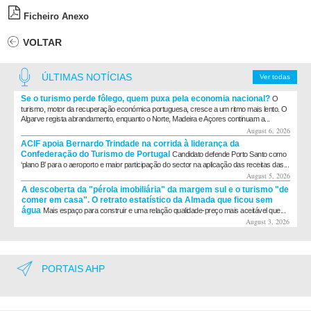
Ficheiro Anexo
VOLTAR
ÚLTIMAS NOTÍCIAS
Ver todas
Se o turismo perde fôlego, quem puxa pela economia nacional?
O
turismo, motor da recuperação económica portuguesa, cresce a um ritmo mais lento. O
Algarve regista abrandamento, enquanto o Norte, Madeira e Açores continuam a...
August 6, 2026
ACIF apoia Bernardo Trindade na corrida à liderança da
Confederação do Turismo de Portugal
Candidato defende Porto Santo como
‘plano B’ para o aeroporto e maior participação do sector na aplicação das receitas das...
August 5, 2026
A descoberta da "pérola imobiliária" da margem sul e o turismo "de
comer em casa". O retrato estatístico da Almada que ficou sem
água
Mais espaço para construir e uma relação qualidade-preço mais aceitável que...
August 3, 2026
PORTAIS AHP