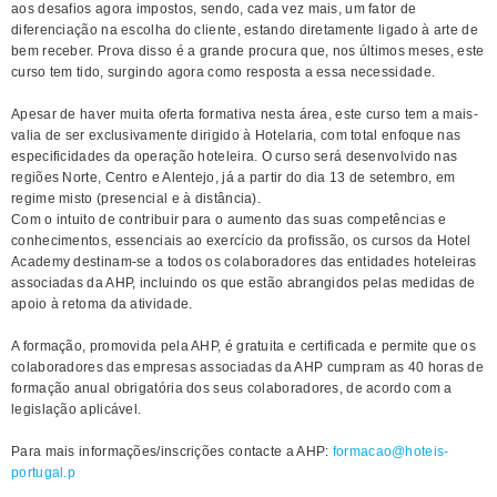
aos desafios agora impostos, sendo, cada vez mais, um fator de
diferenciação na escolha do cliente, estando diretamente ligado à arte de
bem receber. Prova disso é a grande procura que, nos últimos meses, este
curso tem tido, surgindo agora como resposta a essa necessidade.
Apesar de haver muita oferta formativa nesta área, este curso tem a mais-
valia de ser exclusivamente dirigido à Hotelaria, com total enfoque nas
especificidades da operação hoteleira. O curso será desenvolvido nas
regiões Norte, Centro e Alentejo, já a partir do dia 13 de setembro, em
regime misto (presencial e à distância).
Com o intuito de contribuir para o aumento das suas competências e
conhecimentos, essenciais ao exercício da profissão, os cursos da Hotel
Academy destinam-se a todos os colaboradores das entidades hoteleiras
associadas da AHP, incluindo os que estão abrangidos pelas medidas de
apoio à retoma da atividade.
A formação, promovida pela AHP, é gratuita e certificada e permite que os
colaboradores das empresas associadas da AHP cumpram as 40 horas de
formação anual obrigatória dos seus colaboradores, de acordo com a
legislação aplicável.
Para mais informações/inscrições contacte a AHP:
formacao@hoteis-
portugal.p