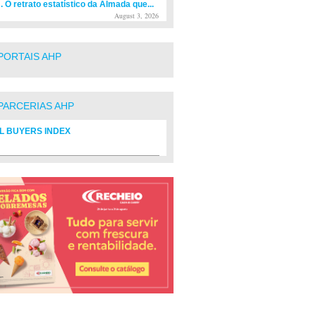
. O retrato estatístico da Almada que...
August 3, 2026
PORTAIS AHP
PARCERIAS AHP
L BUYERS INDEX
rio de fornecedores do setor Hoteleiro