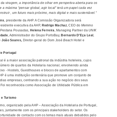
 da viragem, a importância de olhar em perspetiva aberta para os
e a máxima “pensar global, agir local” terá um papel cada vez
truir , um futuro mais próximo, mais digital e mais sustentável.”
ins
, presidente da AHP. A Comissão Organizadora será
presidente executiva da AHP,
Rodrigo Machaz
, CEO do
Memmo
o Pestana Pousadas,
Helena Ferreira
, Managing Partner da
UNIK
ndade
, Administrador do Grupo PortoBay,
Bernardo D’Eça Leal
,
e
João Soares,
Diretor-geral do Dom José
Beach
Hotel e
e Portugal
l é a maior associação patronal da indústria hoteleira, cujos
mero de quartos da Hotelaria nacional, envolvendo ainda
tivo - Hostels, Guesthouses e blocos de apartamentos com
 AHP é uma instituição centenária que promove um conjunto de
dias empresas, centrando a sua ação no negócio dos seus
y. Foi reconhecida como Associação de Utilidade Pública em
 e Turismo
mo, organizado pela AHP – Associação da Hotelaria de Portugal,
es, juntamente com os principais stakeholders do setor. Os
tunidade de contacto com os temas mais atuais debatidos pelo