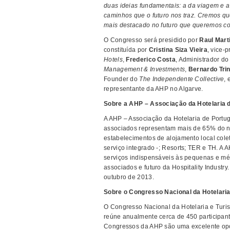
duas ideias fundamentais: a da viagem e a
caminhos que o futuro nos traz. Cremos qu
mais destacado no futuro que queremos cons
O Congresso será presidido por
Raul Mart
constituída por
Cristina Siza Vieira
, vice-
Hotels
,
Frederico Costa
, Administrador d
Management & Investments
,
Bernardo Tri
Founder do
The Independente Collective
, 
representante da AHP no Algarve.
Sobre a AHP – Associação da Hotelaria d
A AHP – Associação da Hotelaria de Portuga
associados representam mais de 65% do nú
estabelecimentos de alojamento local cole
serviço integrado -; Resorts; TER e TH. A
serviços indispensáveis às pequenas e mé
associados e futuro da Hospitality Industr
outubro de 2013.
Sobre o Congresso Nacional da Hotelaria
O Congresso Nacional da Hotelaria e Turis
reúne anualmente cerca de 450 participant
Congressos da AHP são uma excelente opor