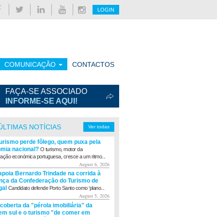
LOGIN
COMUNICAÇÃO
CONTACTOS
FAÇA-SE ASSOCIADO
INFORME-SE AQUI!
ÚLTIMAS NOTÍCIAS
Ver todas
turismo perde fôlego, quem puxa pela
mia nacional?
O turismo, motor da
ação económica portuguesa, cresce a um ritmo...
August 6, 2026
apoia Bernardo Trindade na corrida à
ança da Confederação do Turismo de
gal
Candidato defende Porto Santo como ‘plano...
August 5, 2026
coberta da "pérola imobiliária" da
m sul e o turismo "de comer em