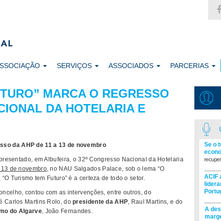
ASSOCIAÇÃO
SERVIÇOS
ASSOCIADOS
PARCERIAS
UTURO” MARCA O REGRESSO
IONAL DA HOTELARIA E
Se o 
sso da AHP de 11 a 13 de novembro
econo
presentado, em Albufeira, o 32º Congresso Nacional da Hotelaria
recuper
 13 de novembro
, no NAU Salgados Palace, sob o lema “O
ACIF 
“O Turismo tem Futuro” é a certeza de todo o setor.
lider
Portu
ncelho, contou com as intervenções, entre outros, do
sé Carlos Martins Rolo, do
presidente da AHP
, Raul Martins, e do
A des
smo do Algarve
, João Fernandes.
marge