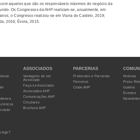
to com aqueles que são os responsáveis máximos do negócio da
 mundo. Os Congressos da AHP realizam-se, anualmente, em
s anos, o Congresso realizou-se em Viana do Castelo, 2019;
da, 2016; Évora, 2015.
ASSOCIADOS
PARCERIAS
COMUN
sticas
Vantagens de ser
Protocolos e Parcerias
Notícias
Associado
Parceiros
Press Rel
Faça-se Associado
dor
Clube AHP
Galeria
Associados AHP
Eventos
Comunicações AHP
itetura
Newslette
Circulares
urísticos
Brochura AHP
ociado
 Agir?