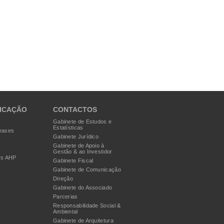
ICAÇÃO
CONTACTOS
Gabinete de Estudos e
Estatísticas
eases
Gabinete Jurídico
Gabinete de Apoio à
Gestão & ao Investidor
rs AHP
Gabinete Fiscal
Gabinete de Comunicação
Direção
Gabinete do Associado
Parcerias
Responsabilidade Social &
Ambiental
Gabinete de Arquitetura