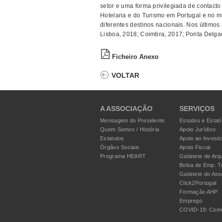
setor e uma forma privilegiada de contac
Hotelaria e do Turismo em Portugal e no
diferentes destinos nacionais. Nos último
Lisboa, 2018; Coimbra, 2017; Ponta Delga
Ficheiro Anexo
VOLTAR
A ASSOCIAÇÃO
SERVIÇOS
Mensagem do Presidente
Estudos e Estatí
Quem Somos / História
Apoio Jurídico
Estatutos
Apoio ao Investi
Órgãos Sociais
Apoio Fiscal
Programa HEART
Gabinete de Arqu
Bolsa de Emp. T
Gabinete do Ass
Click2Portugal
Formação AHP
Emprego
COVID-19: Como