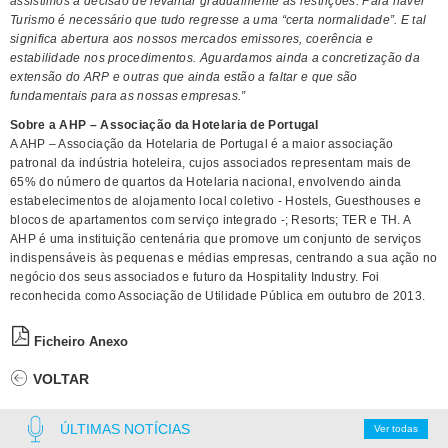
assistimos à decisão de levantar gradualmente as restrições. Para haver
Turismo é necessário que tudo regresse a uma “certa normalidade”. E tal
significa abertura aos nossos mercados emissores, coerência e
estabilidade nos procedimentos. Aguardamos ainda a concretização da
extensão do ARP e outras que ainda estão a faltar e que são
fundamentais para as nossas empresas.”
Sobre a AHP – Associação da Hotelaria de Portugal
A AHP – Associação da Hotelaria de Portugal é a maior associação
patronal da indústria hoteleira, cujos associados representam mais de
65% do número de quartos da Hotelaria nacional, envolvendo ainda
estabelecimentos de alojamento local coletivo - Hostels, Guesthouses e
blocos de apartamentos com serviço integrado -; Resorts; TER e TH. A
AHP é uma instituição centenária que promove um conjunto de serviços
indispensáveis às pequenas e médias empresas, centrando a sua ação no
negócio dos seus associados e futuro da Hospitality Industry. Foi
reconhecida como Associação de Utilidade Pública em outubro de 2013.
Ficheiro Anexo
VOLTAR
ÚLTIMAS NOTÍCIAS
Ver todas