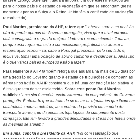
Israel e Espaço Schengen, dada a importância que estes mercados têm
para o nosso país e o estádio de vacinação em que se encontram (neste
momento apenas a Suíça e o Reino Unido têm o certificado de vacinação
reconhecido).
Raul Martins, presidente da AHP, refere que
”sabemos que esta decisão
não depende apenas do Governo português, visto que a nível europeu
está consagrada a regra da reciprocidade no reconhecimento. Todavia,
porque esta regra nos está a ser muitíssimo prejudicial e a atrasar a
recuperação económica, cabe a Portugal pressionar pelo seu lado e,
inclusive, tomar uma posição de abrir o caminho e decidir por si. Aliás isto
é o que vários países europeus estão a fazer!”
Paralelamente a AHP também reforça que aguarda há mais de 15 dias por
uma decisão do Governo quanto à estadia de tripulações de companhias
aéreas nos hotéis. A AHP considera que há uma contradição legislativa, e
é isso que tem de ser esclarecido.
Sobre este ponto Raul Martins
sublinha:
“
esta sim é matéria exclusivamente da competência do Governo
português. É absurdo que tenham de se testar os tripulantes que ficam em
estabelecimentos hoteleiros, ao contrário do previsto em matéria de
transporte aéreo, que dispensa as tripulações do cumprimento desta
obrigação. Isto tem levado a grandes dificuldades e stress nos hotéis onde
as mesmas se alojam
.”
Em suma, conclui o presidente da AHP,
“Foi com satisfação que