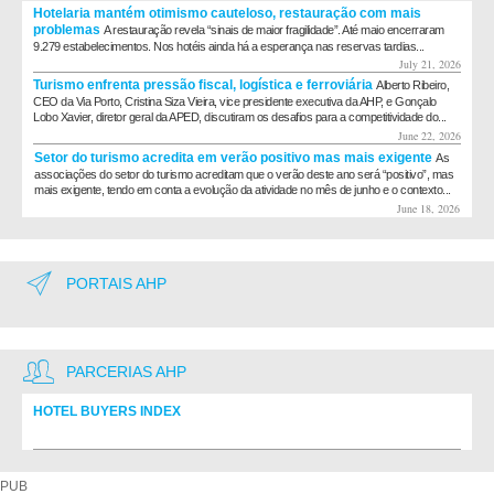
Hotelaria mantém otimismo cauteloso, restauração com mais
problemas
A restauração revela “sinais de maior fragilidade”. Até maio encerraram
9.279 estabelecimentos. Nos hotéis ainda há a esperança nas reservas tardias...
July 21, 2026
Turismo enfrenta pressão fiscal, logística e ferroviária
Alberto Ribeiro,
CEO da Via Porto, Cristina Siza Vieira, vice presidente executiva da AHP, e Gonçalo
Lobo Xavier, diretor geral da APED, discutiram os desafios para a competitividade do...
June 22, 2026
Setor do turismo acredita em verão positivo mas mais exigente
As
associações do setor do turismo acreditam que o verão deste ano será “positivo”, mas
mais exigente, tendo em conta a evolução da atividade no mês de junho e o contexto...
June 18, 2026
PORTAIS AHP
PARCERIAS AHP
HOTEL BUYERS INDEX
Diretório de fornecedores do setor Hoteleiro
PUB