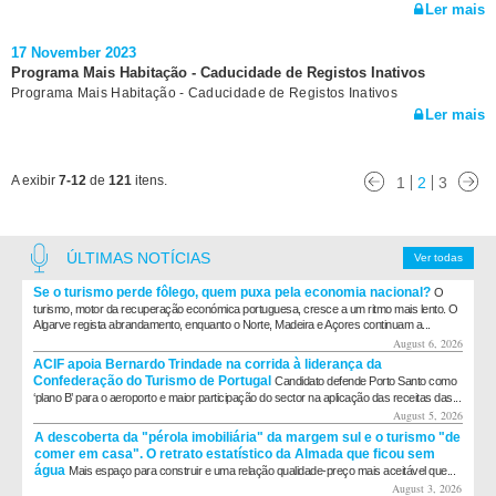
Ler mais
17 November 2023
Programa Mais Habitação - Caducidade de Registos Inativos
Programa Mais Habitação - Caducidade de Registos Inativos
Ler mais
A exibir
7-12
de
121
itens.
1
2
3
ÚLTIMAS NOTÍCIAS
Ver todas
Se o turismo perde fôlego, quem puxa pela economia nacional?
O
turismo, motor da recuperação económica portuguesa, cresce a um ritmo mais lento. O
Algarve regista abrandamento, enquanto o Norte, Madeira e Açores continuam a...
August 6, 2026
ACIF apoia Bernardo Trindade na corrida à liderança da
Confederação do Turismo de Portugal
Candidato defende Porto Santo como
‘plano B’ para o aeroporto e maior participação do sector na aplicação das receitas das...
August 5, 2026
A descoberta da "pérola imobiliária" da margem sul e o turismo "de
comer em casa". O retrato estatístico da Almada que ficou sem
água
Mais espaço para construir e uma relação qualidade-preço mais aceitável que...
August 3, 2026