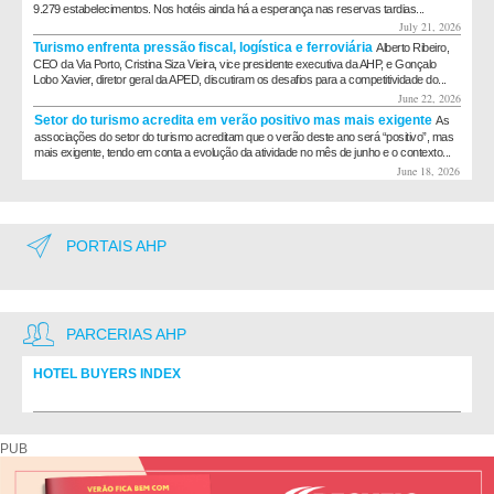
9.279 estabelecimentos. Nos hotéis ainda há a esperança nas reservas tardias...
July 21, 2026
Turismo enfrenta pressão fiscal, logística e ferroviária
Alberto Ribeiro,
CEO da Via Porto, Cristina Siza Vieira, vice presidente executiva da AHP, e Gonçalo
Lobo Xavier, diretor geral da APED, discutiram os desafios para a competitividade do...
June 22, 2026
Setor do turismo acredita em verão positivo mas mais exigente
As
associações do setor do turismo acreditam que o verão deste ano será “positivo”, mas
mais exigente, tendo em conta a evolução da atividade no mês de junho e o contexto...
June 18, 2026
PORTAIS AHP
PARCERIAS AHP
HOTEL BUYERS INDEX
Diretório de fornecedores do setor Hoteleiro
PUB