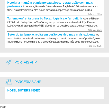
Hotelaria mantém otimismo cauteloso, restauração com mais
problemas
A restauração revela “sinais de maior fragilidade”. Até maio encerraram
9.279 estabelecimentos. Nos hotéis ainda há a esperança nas reservas tardias...
July 21, 2026
Turismo enfrenta pressão fiscal, logística e ferroviária
Alberto Ribeiro,
CEO da Via Porto, Cristina Siza Vieira, vice presidente executiva da AHP, e Gonçalo
Lobo Xavier, diretor geral da APED, discutiram os desafios para a competitividade do...
June 22, 2026
Setor do turismo acredita em verão positivo mas mais exigente
As
associações do setor do turismo acreditam que o verão deste ano será “positivo”, mas
mais exigente, tendo em conta a evolução da atividade no mês de junho e o contexto...
June 18, 2026
PORTAIS AHP
PARCERIAS AHP
HOTEL BUYERS INDEX
Diretório de fornecedores do setor Hoteleiro
PUB