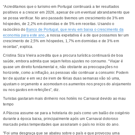
“Acreditamos que o turismo em Portugal continuará a ter resultados
positivos e a crescer em 2026, apesar de um eventual abrandamento que
se possa verificar. No ano passado tivemos um crescimento de 3% em
hóspedes, de 2,2% em dormidas e de 5% em receitas. Usando o
raciocínio do
Banco de Portugal, que reviu em baixa o crescimento da
economia para este ano
, a nossa expetativa é a de que possamos ter um
crescimento de 2,5% em hóspedes, 1,7% em dormidas e de 3% em
receitas”, explica.
Cristina Siza Vieira acredita que a procura turística continuará de boa
saúde, embora admita que sejam feitos ajustes no consumo. “Viajar é
quase um direito fundamental e, não obstante as preocupações no
horizonte, como a inflação, as pessoas vão continuar a consumir. Podem
ter de ajustar e em vez de irem de férias duas semanas vão só uma,
ajustam o orçamento e acomodam os aumentos nos preços do alojamento
ou nos gastos em refeições”, diz.
Turistas gastaram mais dinheiro nos hotéis no Carnaval devido ao mau
tempo
A Páscoa assume-se para a hotelaria do país como um balão de oxigénio
durante a época baixa, principalmente após um Carnaval doloroso
marcado pelas tempestades que assolaram o país no início do ano.
"Foi uma desgraça que se abateu sobre o país e que provocou uma