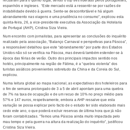
recuaram para o quinto lugar, sendo o top três liderado pelos portugueses,
espanhóis e ingleses. “Este mercado está a ressentir-se por razões de
instabilidade devido à guerra. Sente-se desconfortável e há algum
abrandamento nas viagens e uma prudência no consumo”, explicou esta
quinta-feira, 26, a vice-presidente executiva da Associação da Hotelaria
de Portugal (AHP), Cristina Siza Vieira.
Num encontro com jornalistas, para apresentar as conclusões do inquérito
realizado pela associação, “Balanço Carnaval e perspetivas para Páscoa”,
a responsável detalhou que este “abrandamento” por parte dos Estados
Unidos não só se verifica na Páscoa, mas deverá também estender-se à
época das férias de verão. Outro dos principais impactos sentido nos
hotéis, principalmente na região de Fátima, é a “quebra violenta” dos
turistas asiáticos provenientes sobretudo da China e da Coreia do Sul,
explicou.
Numa leitura global ao mapa nacional, as expectativas dos hoteleiros para
o fim de semana prolongado de 3 a 5 de abril apontam para uma quebra
de 7% na taxa de ocupação e de um recuo de 10% no preço médio para
57% e 147 euros, respetivamente, embora a AHP ressalve que esta
variação se possa explicar pelo facto de o estudo ter sido elaborado mais
cedo este ano, o que poderá excluir reservas de última hora que já não
foram contabilizadas. “Temos uma Páscoa ainda muito impactada pelo
mau tempo e pela guerra na altura da realização do inquérito”, justificou
Cristina Siza Vieira.