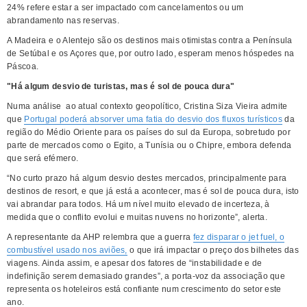
24% refere estar a ser impactado com cancelamentos ou um
abrandamento nas reservas.
A Madeira e o Alentejo são os destinos mais otimistas contra a Península
de Setúbal e os Açores que, por outro lado, esperam menos hóspedes na
Páscoa.
"Há algum desvio de turistas, mas é sol de pouca dura"
Numa análise ao atual contexto geopolítico, Cristina Siza Vieira admite
que
Portugal poderá absorver uma fatia do desvio dos fluxos turísticos
da
região do Médio Oriente para os países do sul da Europa, sobretudo por
parte de mercados como o Egito, a Tunísia ou o Chipre, embora defenda
que será efémero.
“No curto prazo há algum desvio destes mercados, principalmente para
destinos de resort, e que já está a acontecer, mas é sol de pouca dura, isto
vai abrandar para todos. Há um nível muito elevado de incerteza, à
medida que o conflito evolui e muitas nuvens no horizonte”, alerta.
A representante da AHP relembra que a guerra
fez disparar o jet fuel, o
combustível usado nos aviões,
o que irá impactar o preço dos bilhetes das
viagens. Ainda assim, e apesar dos fatores de “instabilidade e de
indefinição serem demasiado grandes”, a porta-voz da associação que
representa os hoteleiros está confiante num crescimento do setor este
ano.