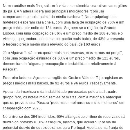
Numa análise mais fina, saltam à vista as assimetrias nas diversas regiões
do país. A Madeira lidera nos principais indicadores “com um
comportamento muito acima da média nacional”. No arquipélago, os
hoteleiros esperam casa cheia, com uma taxa de ocupação de 76% e um
preço médio por noite de 184 euros. Seguem-se a região da Grande
Lisboa, com uma ocupação de 66% e um preço médio de 168 euros, e o
Alentejo que, embora com uma ocupação mais baixa, de 43%, apresenta
o terceiro preço médio mais elevado do país, de 163 euros.
Já o Algarve “está a recuperar mais nas reservas, mas menos no preço”,
com uma ocupação estimada de 63% e um preço médio de 121 euros,
demonstrando “alguma preocupação e instabilidade relativamente à
Páscoa”.
Por outro lado, os Açores e a região do Oeste e Vale do Tejo registam os
preços médios mais baixos, de 92 euros e 96 euros, respetivamente.
Apesar da incerteza e da instabilidade provocadas pelo atual quadro
geopolítico, os hoteleiros dizem-se otimistas, com a maioria a antecipar
que os proveitos na Páscoa “podem ser melhores ou muito melhores” em
comparação com 2025.
No universo dos 394 inquiridos, 60% afiança que o ritmo de reservas está
dentro do previsto e 16% assegura, mesmo, que acelerou por via do
potencial desvio de outros destinos para Portugal. Apenas uma franja de