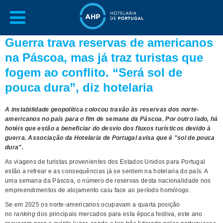
Guerra trava reservas de americanos
na Páscoa, mas já traz turistas que
fogem ao conflito. “Será sol de
pouca dura”, diz hotelaria
A instabilidade geopolítica colocou travão às reservas dos norte-
americanos no país para o fim de semana da Páscoa. Por outro lado, há
hotéis que estão a beneficiar do desvio dos fluxos turísticos devido à
guerra. Associação da Hotelaria de Portugal avisa que é "sol de pouca
dura".
As viagens de turistas provenientes dos Estados Unidos para Portugal
estão a refrear e as consequências já se sentem na hotelaria do país. A
uma semana da Páscoa, o número de reservas desta nacionalidade nos
empreendimentos de alojamento caiu face ao período homólogo.
Se em 2025 os norte-americanos ocupavam a quarta posição
no
ranking
dos principais mercados para esta época festiva, este ano