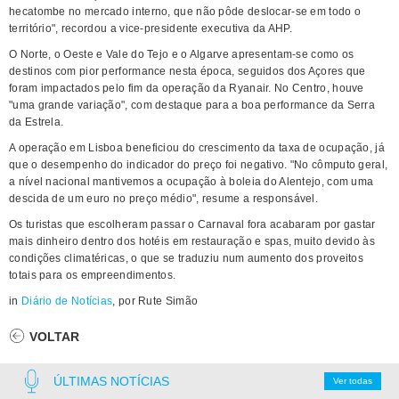
hecatombe no mercado interno, que não pôde deslocar-se em todo o
território", recordou a vice-presidente executiva da AHP.
O Norte, o Oeste e Vale do Tejo e o Algarve apresentam-se como os
destinos com pior performance nesta época, seguidos dos Açores que
foram impactados pelo fim da operação da Ryanair. No Centro, houve
"uma grande variação", com destaque para a boa performance da Serra
da Estrela.
A operação em Lisboa beneficiou do crescimento da taxa de ocupação, já
que o desempenho do indicador do preço foi negativo. "No cômputo geral,
a nível nacional mantivemos a ocupação à boleia do Alentejo, com uma
descida de um euro no preço médio", resume a responsável.
Os turistas que escolheram passar o Carnaval fora acabaram por gastar
mais dinheiro dentro dos hotéis em restauração e spas, muito devido às
condições climatéricas, o que se traduziu num aumento dos proveitos
totais para os empreendimentos.
in
Diário de Notícias
, por Rute Simão
VOLTAR
ÚLTIMAS NOTÍCIAS
Ver todas