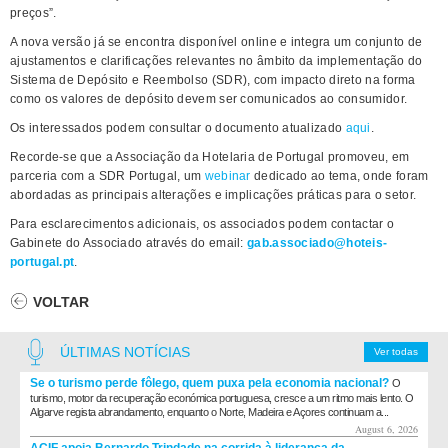
preços”.
A nova versão já se encontra disponível online e integra um conjunto de
ajustamentos e clarificações relevantes no âmbito da implementação do
Sistema de Depósito e Reembolso (SDR), com impacto direto na forma
como os valores de depósito devem ser comunicados ao consumidor.
Os interessados podem consultar o documento atualizado
aqui
.
Recorde-se que a Associação da Hotelaria de Portugal promoveu, em
parceria com a SDR Portugal, um
webinar
dedicado ao tema, onde foram
abordadas as principais alterações e implicações práticas para o setor.
Para esclarecimentos adicionais, os associados podem contactar o
Gabinete do Associado através do email:
gab.associado@hoteis-
portugal.pt
.
VOLTAR
ÚLTIMAS NOTÍCIAS
Ver todas
Se o turismo perde fôlego, quem puxa pela economia nacional?
O
turismo, motor da recuperação económica portuguesa, cresce a um ritmo mais lento. O
Algarve regista abrandamento, enquanto o Norte, Madeira e Açores continuam a...
August 6, 2026
ACIF apoia Bernardo Trindade na corrida à liderança da