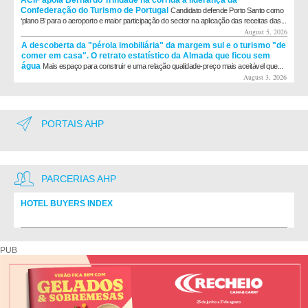
Confederação do Turismo de Portugal
Candidato defende Porto Santo como
‘plano B’ para o aeroporto e maior participação do sector na aplicação das receitas das...
August 5, 2026
A descoberta da "pérola imobiliária" da margem sul e o turismo "de
comer em casa". O retrato estatístico da Almada que ficou sem
água
Mais espaço para construir e uma relação qualidade-preço mais aceitável que...
August 3, 2026
PORTAIS AHP
PARCERIAS AHP
HOTEL BUYERS INDEX
Diretório de fornecedores do setor Hoteleiro
PUB