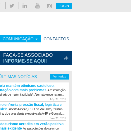
LOGIN
COMUNICAÇÃO
CONTACTOS
FAÇA-SE ASSOCIADO
INFORME-SE AQUI!
ÚLTIMAS NOTÍCIAS
Ver todas
aria mantém otimismo cauteloso,
uração com mais problemas
A restauração
sinais de maior fragilidade”. Até maio encerraram...
July 21, 2026
o enfrenta pressão fiscal, logística e
viária
Alberto Ribeiro, CEO da Via Porto, Cristina
eira, vice presidente executiva da AHP, e Gonçalo...
June 22, 2026
 do turismo acredita em verão positivo
ais exigente
As associações do setor do