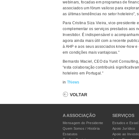
webinars, focadas em programas de financ
associados um fórum valioso para explora
as últimas tendências no setor hoteleiro”
Para Cristina Siza Vieira, vice-presidente 
complementar os serviços prestados aos n
Investidor. É indispensável o acompanham
agora ainda mais útil com a recente public
à AHP e aos seus associados know-how e 
em condições mais vantajosas.”
Bernardo Maciel, CEO da Yunit Consulting,
“esta colaboração contribuirá significativ
hoteleiro em Portugal.”
in
TNews
VOLTAR
A ASSOCIAÇÃO
SERVIÇOS
Mensagem do Presidente
Estudos e Estatí
Quem Somos / História
Apoio Jurídico
Estatutos
Apoio ao Investi