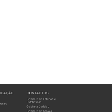
ICAÇÃO
CONTACTOS
Gabinete de Estudos e
Estatísticas
eases
Gabinete Jurídico
Gabinete de Apoio à