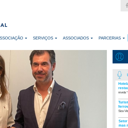
ASSOCIAÇÃO
SERVIÇOS
ASSOCIADOS
PARCERIAS
Hotel
resta
revela “
Turism
ferro
Siza Vi
Setor
mas m