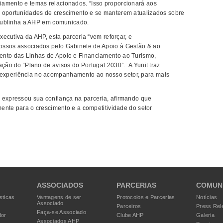
iamento e temas relacionados. “Isso proporcionará aos
r oportunidades de crescimento e se manterem atualizados sobre
, sublinha a AHP em comunicado.
executiva da AHP, esta parceria “vem reforçar, e
ossos associados pelo Gabinete de Apoio à Gestão & ao
ento das Linhas de Apoio e Financiamento ao Turismo,
ação do “Plano de avisos do Portugal 2030”. A Yunit traz
experiência no acompanhamento ao nosso setor, para mais
 expressou sua confiança na parceria, afirmando que
amente para o crescimento e a competitividade do setor
ASSOCIADOS
PARCERIAS
COMUN
sticas
Vantagens de ser
Protocolos e Parcerias
Notícias
Associado
Parceiros
Press Rel
Faça-se Associado
dor
Clube AHP
Galeria
Associados AHP