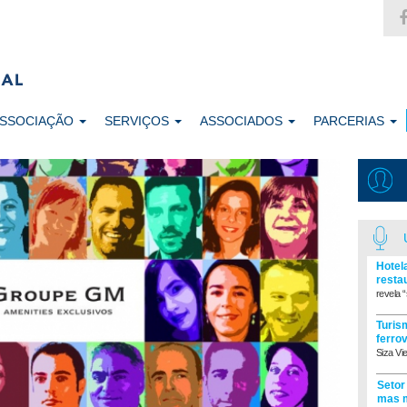
ASSOCIAÇÃO
SERVIÇOS
ASSOCIADOS
PARCERIAS
Hotel
resta
revela “
Turism
ferro
Siza Vi
Setor
mas m