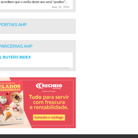
 acreditam que o verão deste ano será “positivo”...
June 18, 2026
PORTAIS AHP
PARCERIAS AHP
L BUYERS INDEX
rio de fornecedores do setor Hoteleiro