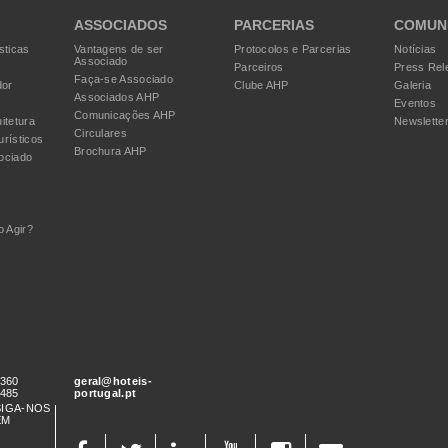
ASSOCIADOS
PARCERIAS
COMUN
sticas
Vantagens de ser
Protocolos e Parcerias
Notícias
Associado
Parceiros
Press Rel
Faça-se Associado
dor
Clube AHP
Galeria
Associados AHP
Eventos
Comunicações AHP
itetura
Newslette
Circulares
urísticos
Brochura AHP
ociado
 Agir?
 360
geral@hoteis-
 485
portugal.pt
SIGA-NOS
EM