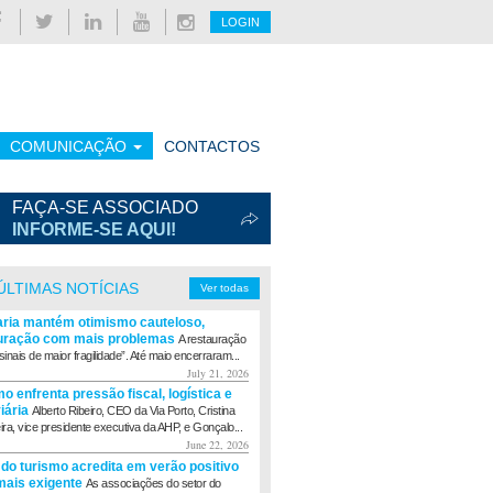
LOGIN
COMUNICAÇÃO
CONTACTOS
FAÇA-SE ASSOCIADO
INFORME-SE AQUI!
ÚLTIMAS NOTÍCIAS
Ver todas
aria mantém otimismo cauteloso,
uração com mais problemas
A restauração
sinais de maior fragilidade”. Até maio encerraram...
July 21, 2026
o enfrenta pressão fiscal, logística e
viária
Alberto Ribeiro, CEO da Via Porto, Cristina
eira, vice presidente executiva da AHP, e Gonçalo...
June 22, 2026
 do turismo acredita em verão positivo
ais exigente
As associações do setor do