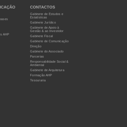
ICAÇÃO
CONTACTOS
Gabinete de Estudos e
Estatísticas
eases
Gabinete Jurídico
Gabinete de Apoio à
Gestão & ao Investidor
rs AHP
Gabinete Fiscal
Gabinete de Comunicação
Direção
Gabinete do Associado
Parcerias
Responsabilidade Social &
Ambiental
Gabinete de Arquitetura
Formação AHP
Tesouraria