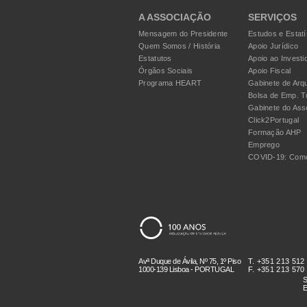
A ASSOCIAÇÃO
SERVIÇOS
Mensagem do Presidente
Estudos e Estatí
Quem Somos / História
Apoio Jurídico
Estatutos
Apoio ao Investi
Órgãos Sociais
Apoio Fiscal
Programa HEART
Gabinete de Arqu
Bolsa de Emp. T
Gabinete do Ass
Click2Portugal
Formação AHP
Emprego
COVID-19: Como
Avª Duque de Ávila, Nº 75, 1º Piso
T. +351 213 512
1000-139 Lisboa - PORTUGAL
F. +351 213 570