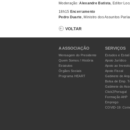
Moderação:
Alexandre Batista
, Editor Loc
18h15
Encerramento
Pedro Duarte
, Ministro dos Assuntos Parl
VOLTAR
A ASSOCIAÇÃO
SERVIÇOS
Mensagem do Presidente
Estudos e Estatí
Quem Somos / História
Apoio Jurídico
Estatutos
Apoio ao Investi
Órgãos Sociais
Apoio Fiscal
Programa HEART
Gabinete de Arqu
Bolsa de Emp. T
Gabinete do Ass
Click2Portugal
Formação AHP
Emprego
COVID-19: Como