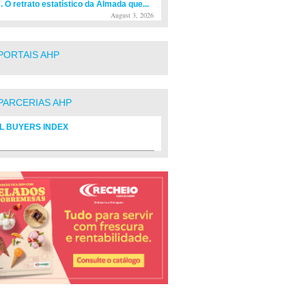
. O retrato estatístico da Almada que...
August 3, 2026
PORTAIS AHP
PARCERIAS AHP
L BUYERS INDEX
rio de fornecedores do setor Hoteleiro