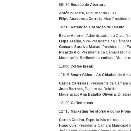
09h30
Sessão de Abertura
António Costa
, Publisher do ECO
Filipe Anacoreta Correia
, Vice-President
10h15
Retenção e Atração de Talento
Bruno Amorim
, Administrador da Casa M
Filipe Araújo
, Vice-Presidente da Câmara 
Gonçalo Saraiva Matias
, Presidente da 
Ricardo Rio
, Presidente da Câmara Munic
Moderação:
Shrikesh Laxmidas
, Diretor-
11h00
Coffee break
11h15
Smart Cities – As Cidades do A
Carlos Carreiras
, Presidente da Câmara 
Jean Barroca
, Partner da Deloitte
Moderação:
Ana Batalha Oliveira
, Diretor
12h00
Coffee break
12h15
Marketing Territorial e como Pr
Carlos Coelho
, Especialista em marcas
Hugo Luís
, Presidente Câmara Municipal 