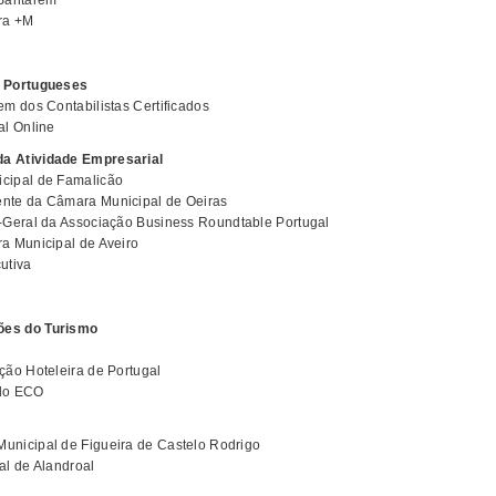
 Santarém
ora +M
s Portugueses
em dos Contabilistas Certificados
al Online
a Atividade Empresarial
icipal de Famalicão
dente da Câmara Municipal de Oeiras
o-Geral da Associação Business Roundtable Portugal
a Municipal de Aveiro
cutiva
ões do Turismo
ção Hoteleira de Portugal
 do ECO
Municipal de Figueira de Castelo Rodrigo
al de Alandroal