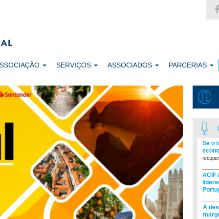
ASSOCIAÇÃO
SERVIÇOS
ASSOCIADOS
PARCERIAS
Se o 
econo
recuper
ACIF 
lider
Portu
A des
marge