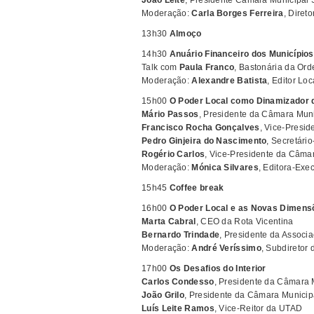
João Leite
, Presidente Câmara Municipal
Moderação:
Carla Borges Ferreira
, Diret
13h30
Almoço
14h30
Anuário Financeiro dos Município
Talk com
Paula Franco
, Bastonária da Ord
Moderação:
Alexandre Batista
, Editor Loc
15h00
O Poder Local como Dinamizador d
Mário Passos
, Presidente da Câmara Mun
Francisco Rocha Gonçalves
, Vice-Presi
Pedro Ginjeira do Nascimento
, Secretári
Rogério Carlos
, Vice-Presidente da Câmar
Moderação:
Mónica Silvares
, Editora-Exe
15h45
Coffee break
16h00
O Poder Local e as Novas Dimens
Marta Cabral
, CEO da Rota Vicentina
Bernardo Trindade
, Presidente da Associa
Moderação:
André Veríssimo
, Subdiretor
17h00
Os Desafios do Interior
Carlos Condesso
, Presidente da Câmara 
João Grilo
, Presidente da Câmara Municip
Luís Leite Ramos
, Vice-Reitor da UTAD