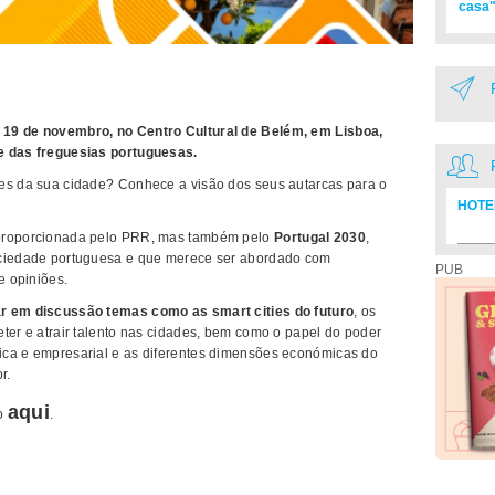
casa"
 19 de novembro, no Centro Cultural de Belém, em Lisboa,
 e das freguesias portuguesas.
tes da sua cidade? Conhece a visão dos seus autarcas para o
HOTE
 proporcionada pelo PRR, mas também pelo
Portugal 2030
,
Diretó
ociedade portuguesa e que merece ser abordado com
PUB
e opiniões.
ar em discussão temas como as smart cities do futuro
, os
ter e atrair talento nas cidades, bem como o papel do poder
ica e empresarial e as diferentes dimensões económicas do
r.
aqui
ão
.