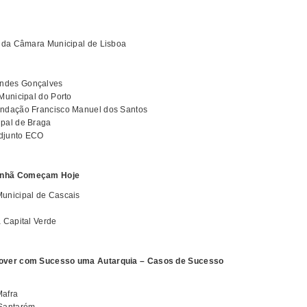
e da Câmara Municipal de Lisboa
endes Gonçalves
Municipal do Porto
Fundação Francisco Manuel dos Santos
ipal de Braga
adjunto ECO
manhã Começam Hoje
Municipal de Cascais
a Capital Verde
omover com Sucesso uma Autarquia – Casos de Sucesso
Mafra