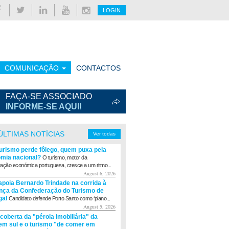
LOGIN
COMUNICAÇÃO
CONTACTOS
FAÇA-SE ASSOCIADO
INFORME-SE AQUI!
ÚLTIMAS NOTÍCIAS
Ver todas
turismo perde fôlego, quem puxa pela
mia nacional?
O turismo, motor da
ação económica portuguesa, cresce a um ritmo...
August 6, 2026
apoia Bernardo Trindade na corrida à
ança da Confederação do Turismo de
gal
Candidato defende Porto Santo como ‘plano...
August 5, 2026
coberta da "pérola imobiliária" da
m sul e o turismo "de comer em