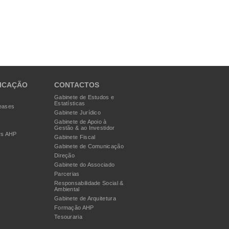
ICAÇÃO
CONTACTOS
Gabinete de Estudos e
Estatísticas
eases
Gabinete Jurídico
Gabinete de Apoio à
Gestão & ao Investidor
rs AHP
Gabinete Fiscal
Gabinete de Comunicação
Direção
Gabinete do Associado
Parcerias
Responsabilidade Social &
Ambiental
Gabinete de Arquitetura
Formação AHP
Tesouraria