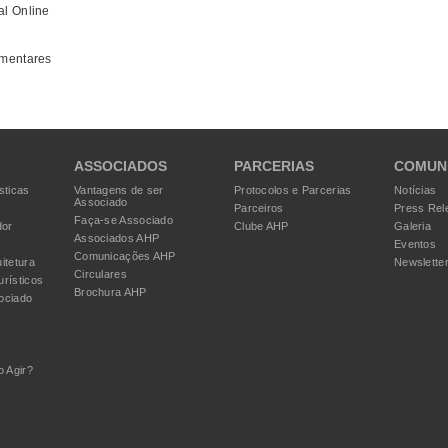
al Online
amentares
ASSOCIADOS
PARCERIAS
COMUN
sticas
Vantagens de ser
Protocolos e Parcerias
Notícias
Associado
Parceiros
Press Rel
Faça-se Associado
dor
Clube AHP
Galeria
Associados AHP
Eventos
Comunicações AHP
itetura
Newslette
Circulares
urísticos
Brochura AHP
ociado
 Agir?