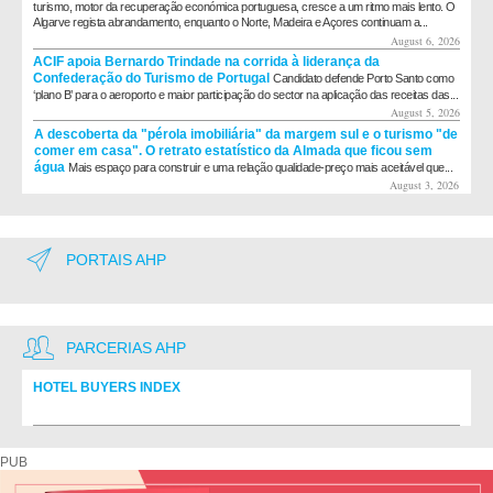
turismo, motor da recuperação económica portuguesa, cresce a um ritmo mais lento. O
Algarve regista abrandamento, enquanto o Norte, Madeira e Açores continuam a...
August 6, 2026
ACIF apoia Bernardo Trindade na corrida à liderança da
Confederação do Turismo de Portugal
Candidato defende Porto Santo como
‘plano B’ para o aeroporto e maior participação do sector na aplicação das receitas das...
August 5, 2026
A descoberta da "pérola imobiliária" da margem sul e o turismo "de
comer em casa". O retrato estatístico da Almada que ficou sem
água
Mais espaço para construir e uma relação qualidade-preço mais aceitável que...
August 3, 2026
PORTAIS AHP
PARCERIAS AHP
HOTEL BUYERS INDEX
Diretório de fornecedores do setor Hoteleiro
PUB