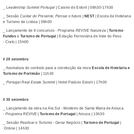
_
Leadership Summit Portugal
| Casino do Estoril | 08h30-17h30
_ Sessão
Cuidar do Presente, Pensar o futuro
|
NEST
| Escola de Hotelaria
e Turismo de Lisboa | 09h00
_ Lançamento de 6 concursos -
Programa REVIVE Natureza
|
Turismo
Fundos
e
Turismo de Portugal
| Estação Ferroviária de Vale do Peso
- Crato ​| 15h00
// 29 setembro
_ Assinatura do contrato para a ​construção da nova
Escola de Hotelaria e
Turismo de Portimão
| 11h30
​_
Portugal Real Estate Summit
| Hotel Palácio Estoril | 17h00
// 30 setembro
_ Lançamento ​da obra n​a Ala Sul - Mosteiro de Santa Maria de Arouca
- Programa REVIVE
|
Turismo de Portugal
| Arouca | 10h30
_ Sessão
Reativar o Turismo - Gerar Negócio
|
Turismo de Portugal
|​
Online | 14h30