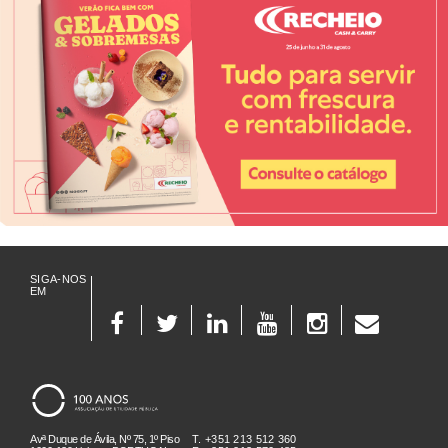
SIGA-NOS
EM
Avª Duque de Ávila, Nº 75, 1º Piso
T. +351 213 512 360