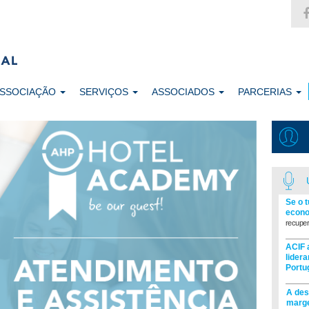
ASSOCIAÇÃO
SERVIÇOS
ASSOCIADOS
PARCERIAS
Se o 
econo
recuper
ACIF 
lider
Portu
A des
marge