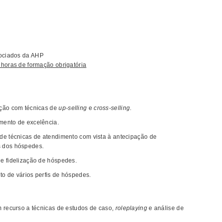
sociados da AHP
 horas de formação obrigatória
eção com técnicas de
up-selling
e
cross-selling
.
mento de excelência.
de técnicas de atendimento com vista à antecipação de
s dos hóspedes.
e fidelização de hóspedes.
o de vários perfis de hóspedes.
m recurso a técnicas de estudos de caso,
roleplaying
e análise de