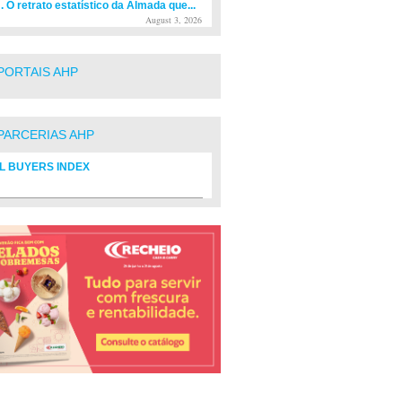
. O retrato estatístico da Almada que...
August 3, 2026
PORTAIS AHP
PARCERIAS AHP
L BUYERS INDEX
rio de fornecedores do setor Hoteleiro