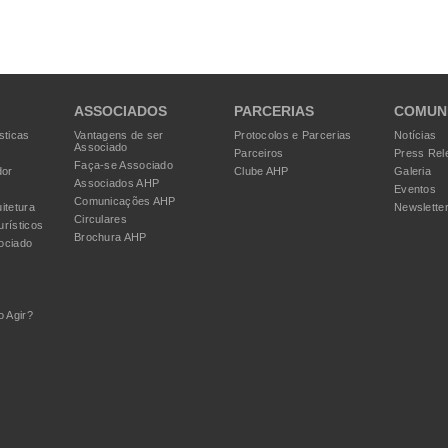
ASSOCIADOS
PARCERIAS
COMUN
sticas
Vantagens de ser
Protocolos e Parcerias
Notícias
Associado
Parceiros
Press Rel
Faça-se Associado
dor
Clube AHP
Galeria
Associados AHP
Eventos
Comunicações AHP
itetura
Newslette
Circulares
urísticos
Brochura AHP
ociado
 Agir?