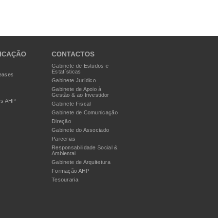
ICAÇÃO
CONTACTOS
Gabinete de Estudos e
Estatísticas
eases
Gabinete Jurídico
Gabinete de Apoio à
Gestão & ao Investidor
rs AHP
Gabinete Fiscal
Gabinete de Comunicação
Direção
Gabinete do Associado
Parcerias
Responsabilidade Social &
Ambiental
Gabinete de Arquitetura
Formação AHP
Tesouraria