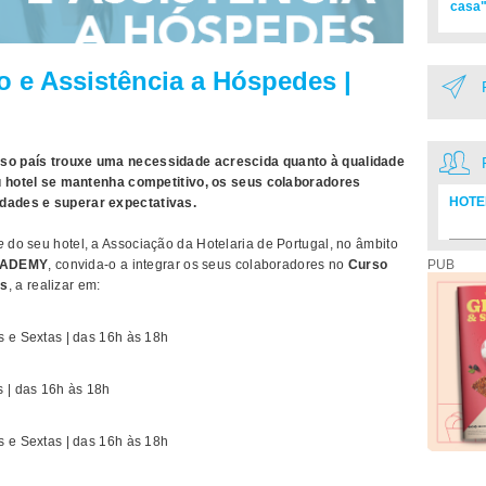
casa"
 e Assistência a Hóspedes |
so país trouxe uma necessidade acrescida quanto à qualidade
eu hotel se mantenha competitivo, os seus colaboradores
HOTE
dades e superar expectativas.
e
do seu hotel, a Associação da Hotelaria de Portugal, no âmbito
Diretó
CADEMY
, convida-o a integrar os seus colaboradores no
Curso
PUB
es
, a realizar em:
s e Sextas | das 16h às 18h
s | das 16h às 18h
s e Sextas | das 16h às 18h