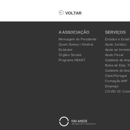
VOLTAR
A ASSOCIAÇÃO
SERVIÇOS
Mensagem do Presidente
Estudos e Estatí
Quem Somos / História
Apoio Jurídico
Estatutos
Apoio ao Investi
Órgãos Sociais
Apoio Fiscal
Programa HEART
Gabinete de Arqu
Bolsa de Emp. T
Gabinete do Ass
Click2Portugal
Formação AHP
Emprego
COVID-19: Como