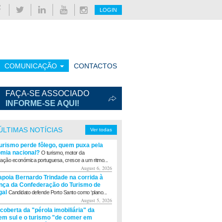
LOGIN
COMUNICAÇÃO
CONTACTOS
FAÇA-SE ASSOCIADO
INFORME-SE AQUI!
ÚLTIMAS NOTÍCIAS
Ver todas
turismo perde fôlego, quem puxa pela
mia nacional?
O turismo, motor da
ação económica portuguesa, cresce a um ritmo...
August 6, 2026
apoia Bernardo Trindade na corrida à
ança da Confederação do Turismo de
gal
Candidato defende Porto Santo como ‘plano...
August 5, 2026
coberta da "pérola imobiliária" da
m sul e o turismo "de comer em