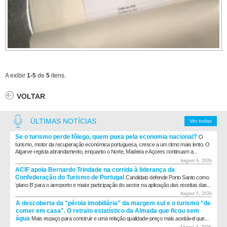
A exibir
1-5
de
5
itens.
VOLTAR
ÚLTIMAS NOTÍCIAS
Ver todas
Se o turismo perde fôlego, quem puxa pela economia nacional?
O
turismo, motor da recuperação económica portuguesa, cresce a um ritmo mais lento. O
Algarve regista abrandamento, enquanto o Norte, Madeira e Açores continuam a...
August 6, 2026
ACIF apoia Bernardo Trindade na corrida à liderança da
Confederação do Turismo de Portugal
Candidato defende Porto Santo como
‘plano B’ para o aeroporto e maior participação do sector na aplicação das receitas das...
August 5, 2026
A descoberta da "pérola imobiliária" da margem sul e o turismo "de
comer em casa". O retrato estatístico da Almada que ficou sem
água
Mais espaço para construir e uma relação qualidade-preço mais aceitável que...
August 3, 2026