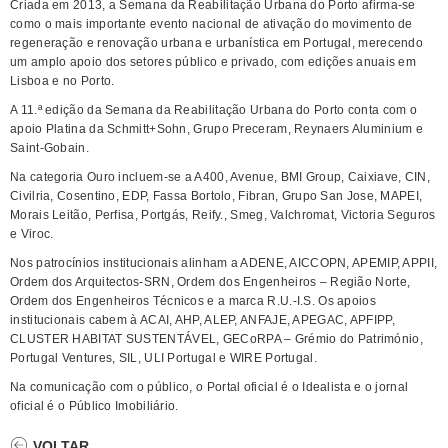
Criada em 2013, a Semana da Reabilitação Urbana do Porto afirma-se
como o mais importante evento nacional de ativação do movimento de
regeneração e renovação urbana e urbanística em Portugal, merecendo
um amplo apoio dos setores público e privado, com edições anuais em
Lisboa e no Porto.
A 11.ª edição da Semana da Reabilitação Urbana do Porto conta com o
apoio Platina da Schmitt+Sohn, Grupo Preceram, Reynaers Aluminium e
Saint-Gobain.
Na categoria Ouro incluem-se a A400, Avenue, BMI Group, Caixiave, CIN,
Civilria, Cosentino, EDP, Fassa Bortolo, Fibran, Grupo San Jose, MAPEI,
Morais Leitão, Perfisa, Portgás, Reify., Smeg, Valchromat, Victoria Seguros
e Viroc.
Nos patrocínios institucionais alinham a ADENE, AICCOPN, APEMIP, APPII,
Ordem dos Arquitectos-SRN, Ordem dos Engenheiros – Região Norte,
Ordem dos Engenheiros Técnicos e a marca R.U.-I.S. Os apoios
institucionais cabem à ACAI, AHP, ALEP, ANFAJE, APEGAC, APFIPP,
CLUSTER HABITAT SUSTENTÁVEL, GECoRPA – Grémio do Património,
Portugal Ventures, SIL, ULI Portugal e WIRE Portugal.
Na comunicação com o público, o Portal oficial é o Idealista e o jornal
oficial é o Público Imobiliário.
VOLTAR