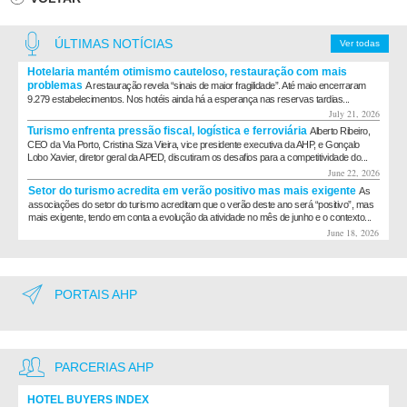
ÚLTIMAS NOTÍCIAS
Ver todas
Hotelaria mantém otimismo cauteloso, restauração com mais
problemas
A restauração revela “sinais de maior fragilidade”. Até maio encerraram
9.279 estabelecimentos. Nos hotéis ainda há a esperança nas reservas tardias...
July 21, 2026
Turismo enfrenta pressão fiscal, logística e ferroviária
Alberto Ribeiro,
CEO da Via Porto, Cristina Siza Vieira, vice presidente executiva da AHP, e Gonçalo
Lobo Xavier, diretor geral da APED, discutiram os desafios para a competitividade do...
June 22, 2026
Setor do turismo acredita em verão positivo mas mais exigente
As
associações do setor do turismo acreditam que o verão deste ano será “positivo”, mas
mais exigente, tendo em conta a evolução da atividade no mês de junho e o contexto...
June 18, 2026
PORTAIS AHP
PARCERIAS AHP
HOTEL BUYERS INDEX