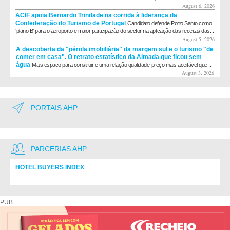
August 6, 2026
ACIF apoia Bernardo Trindade na corrida à liderança da
Confederação do Turismo de Portugal
Candidato defende Porto Santo como
‘plano B’ para o aeroporto e maior participação do sector na aplicação das receitas das...
August 5, 2026
A descoberta da "pérola imobiliária" da margem sul e o turismo "de
comer em casa". O retrato estatístico da Almada que ficou sem
água
Mais espaço para construir e uma relação qualidade-preço mais aceitável que...
August 3, 2026
PORTAIS AHP
PARCERIAS AHP
HOTEL BUYERS INDEX
Diretório de fornecedores do setor Hoteleiro
PUB