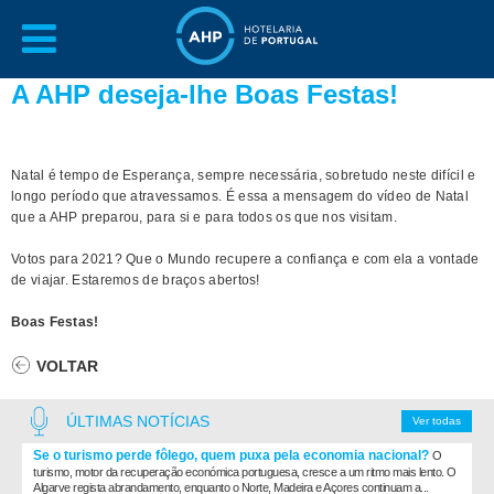
A AHP deseja-lhe Boas Festas!
Natal é tempo de Esperança, sempre necessária, sobretudo neste difícil e
longo período que atravessamos. É essa a mensagem do vídeo de Natal
que a AHP preparou, para si e para todos os que nos visitam.
Votos para 2021? Que o Mundo recupere a confiança e com ela a vontade
de viajar. Estaremos de braços abertos!
Boas Festas!
VOLTAR
ÚLTIMAS NOTÍCIAS
Ver todas
Se o turismo perde fôlego, quem puxa pela economia nacional?
O
turismo, motor da recuperação económica portuguesa, cresce a um ritmo mais lento. O
Algarve regista abrandamento, enquanto o Norte, Madeira e Açores continuam a...