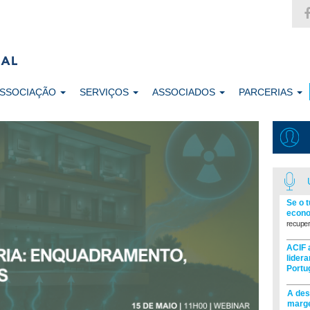
ASSOCIAÇÃO
SERVIÇOS
ASSOCIADOS
PARCERIAS
Se o 
econo
recuper
ACIF 
lider
Portu
A des
marge