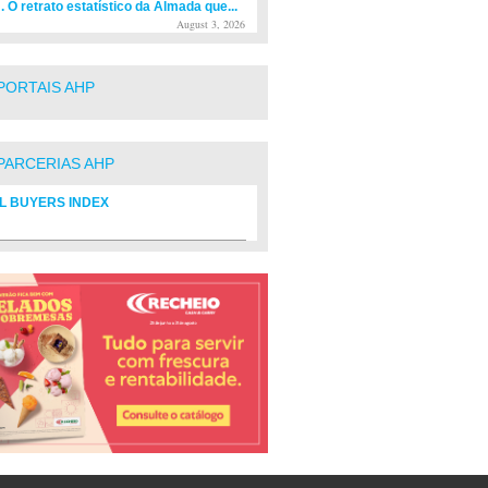
. O retrato estatístico da Almada que...
August 3, 2026
PORTAIS AHP
PARCERIAS AHP
L BUYERS INDEX
rio de fornecedores do setor Hoteleiro