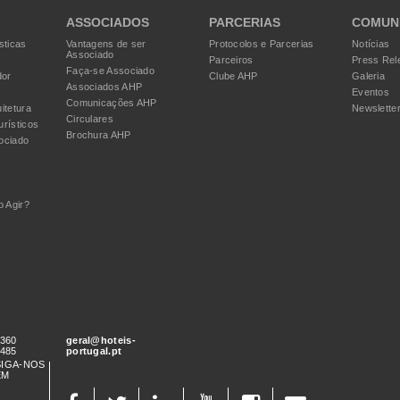
ASSOCIADOS
PARCERIAS
COMUN
sticas
Vantagens de ser
Protocolos e Parcerias
Notícias
Associado
Parceiros
Press Rel
Faça-se Associado
dor
Clube AHP
Galeria
Associados AHP
Eventos
Comunicações AHP
itetura
Newslette
Circulares
urísticos
Brochura AHP
ociado
 Agir?
 360
geral@hoteis-
 485
portugal.pt
SIGA-NOS
EM