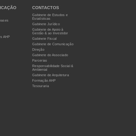
ICAÇÃO
CONTACTOS
Gabinete de Estudos e
Estatísticas
eases
Gabinete Jurídico
Gabinete de Apoio à
Gestão & ao Investidor
rs AHP
Gabinete Fiscal
Gabinete de Comunicação
Direção
Gabinete do Associado
Parcerias
Responsabilidade Social &
Ambiental
Gabinete de Arquitetura
Formação AHP
Tesouraria