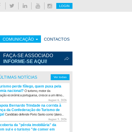
LOGIN
COMUNICAÇÃO
CONTACTOS
FAÇA-SE ASSOCIADO
INFORME-SE AQUI!
ÚLTIMAS NOTÍCIAS
Ver todas
turismo perde fôlego, quem puxa pela
mia nacional?
O turismo, motor da
ação económica portuguesa, cresce a um ritmo...
August 6, 2026
apoia Bernardo Trindade na corrida à
ança da Confederação do Turismo de
gal
Candidato defende Porto Santo como ‘plano...
August 5, 2026
coberta da "pérola imobiliária" da
m sul e o turismo "de comer em