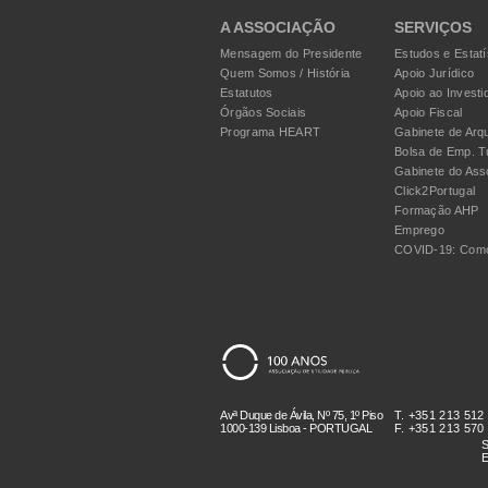
A ASSOCIAÇÃO
SERVIÇOS
Mensagem do Presidente
Estudos e Estatí
Quem Somos / História
Apoio Jurídico
Estatutos
Apoio ao Investi
Órgãos Sociais
Apoio Fiscal
Programa HEART
Gabinete de Arqu
Bolsa de Emp. T
Gabinete do Ass
Click2Portugal
Formação AHP
Emprego
COVID-19: Como
Avª Duque de Ávila, Nº 75, 1º Piso
T. +351 213 512
1000-139 Lisboa - PORTUGAL
F. +351 213 570