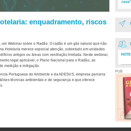
casa"
telaria: enquadramento, riscos
6, um Webinar sobre o Radão. O radão é um gás natural que não
e na Hotelaria merece especial atenção, sobretudo em unidades
HOTE
difícios antigos ou áreas com ventilação limitada. Neste webinar,
nto legal aplicável, o Plano Nacional para o Radão, as
 de medição e mitigação.
Diretó
PUB
gência Portuguesa do Ambiente e da ADESUS, empresa parceira
álises técnicas ambientais e de segurança e que oferece
s.