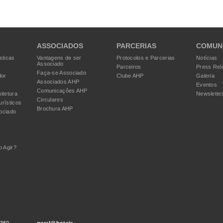
ASSOCIADOS
PARCERIAS
COMUN
sticas
Vantagens de ser
Protocolos e Parcerias
Notícias
Associado
Parceiros
Press Rel
Faça-se Associado
dor
Clube AHP
Galeria
Associados AHP
Eventos
Comunicações AHP
itetura
Newslette
Circulares
urísticos
Brochura AHP
ociado
 Agir?