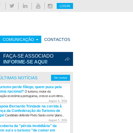
LOGIN
COMUNICAÇÃO
CONTACTOS
FAÇA-SE ASSOCIADO
INFORME-SE AQUI!
ÚLTIMAS NOTÍCIAS
Ver todas
turismo perde fôlego, quem puxa pela
mia nacional?
O turismo, motor da
ação económica portuguesa, cresce a um ritmo...
August 6, 2026
apoia Bernardo Trindade na corrida à
ança da Confederação do Turismo de
gal
Candidato defende Porto Santo como ‘plano...
August 5, 2026
coberta da "pérola imobiliária" da
m sul e o turismo "de comer em