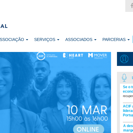
ASSOCIAÇÃO
SERVIÇOS
ASSOCIADOS
PARCERIAS
Se o 
econo
recuper
ACIF 
lider
Portu
A des
marge