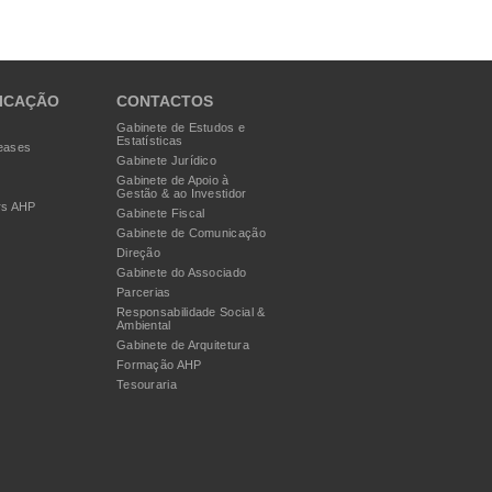
ICAÇÃO
CONTACTOS
Gabinete de Estudos e
Estatísticas
eases
Gabinete Jurídico
Gabinete de Apoio à
Gestão & ao Investidor
rs AHP
Gabinete Fiscal
Gabinete de Comunicação
Direção
Gabinete do Associado
Parcerias
Responsabilidade Social &
Ambiental
Gabinete de Arquitetura
Formação AHP
Tesouraria