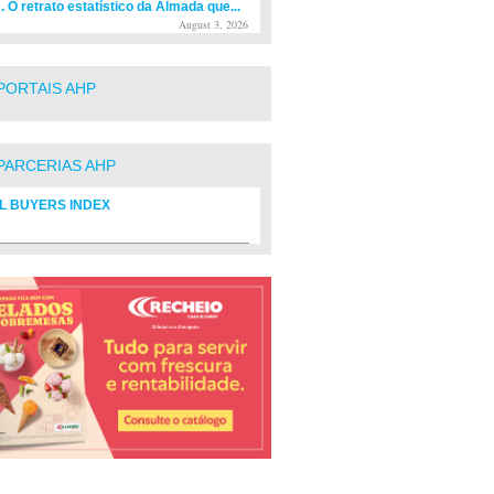
. O retrato estatístico da Almada que...
August 3, 2026
PORTAIS AHP
PARCERIAS AHP
L BUYERS INDEX
rio de fornecedores do setor Hoteleiro