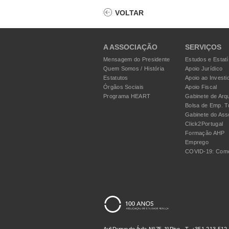
VOLTAR
A ASSOCIAÇÃO
SERVIÇOS
Mensagem do Presidente
Estudos e Estatí
Quem Somos / História
Apoio Jurídico
Estatutos
Apoio ao Investi
Órgãos Sociais
Apoio Fiscal
Programa HEART
Gabinete de Arqu
Bolsa de Emp. T
Gabinete do Ass
Click2Portugal
Formação AHP
Emprego
COVID-19: Como