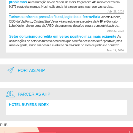
problemas
A restauração revela “sinais de maior fragilidade”. Até maio encerraram
9.279 estabelecimentos. Nos hotéis ainda há a esperança nas reservas tardias...
July 21, 2026
Turismo enfrenta pressão fiscal, logística e ferroviária
Alberto Ribeiro,
CEO da Via Porto, Cristina Siza Vieira, vice presidente executiva da AHP, e Gonçalo
Lobo Xavier, diretor geral da APED, discutiram os desafios para a competitividade do...
June 22, 2026
Setor do turismo acredita em verão positivo mas mais exigente
As
associações do setor do turismo acreditam que o verão deste ano será “positivo”, mas
mais exigente, tendo em conta a evolução da atividade no mês de junho e o contexto...
June 18, 2026
PORTAIS AHP
PARCERIAS AHP
HOTEL BUYERS INDEX
Diretório de fornecedores do setor Hoteleiro
PUB