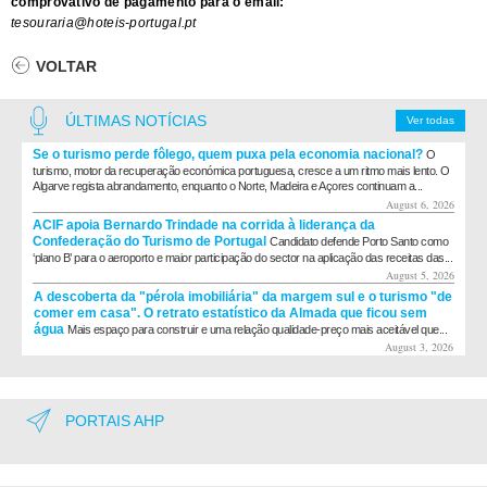
comprovativo de pagamento para o email:
tesouraria@hoteis-portugal.pt
VOLTAR
ÚLTIMAS NOTÍCIAS
Ver todas
Se o turismo perde fôlego, quem puxa pela economia nacional?
O
turismo, motor da recuperação económica portuguesa, cresce a um ritmo mais lento. O
Algarve regista abrandamento, enquanto o Norte, Madeira e Açores continuam a...
August 6, 2026
ACIF apoia Bernardo Trindade na corrida à liderança da
Confederação do Turismo de Portugal
Candidato defende Porto Santo como
‘plano B’ para o aeroporto e maior participação do sector na aplicação das receitas das...
August 5, 2026
A descoberta da "pérola imobiliária" da margem sul e o turismo "de
comer em casa". O retrato estatístico da Almada que ficou sem
água
Mais espaço para construir e uma relação qualidade-preço mais aceitável que...
August 3, 2026
PORTAIS AHP