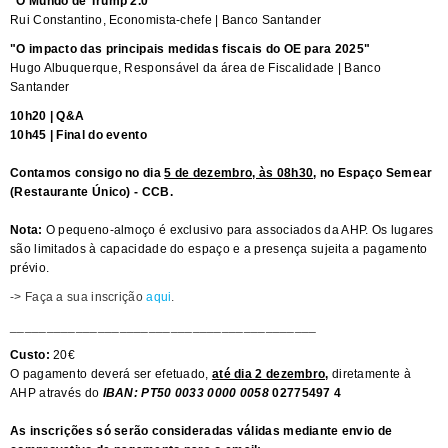
"O Mundo de Trump 2.0"
Rui Constantino, Economista-chefe | Banco Santander
"O impacto das principais medidas fiscais do OE para 2025"
Hugo Albuquerque, Responsável da área de Fiscalidade | Banco
Santander
10h20 | Q&A
10h45 | Final do evento
Contamos consigo no dia
5 de dezembro, às 08h30
, no Espaço Semear
(Restaurante Único) - CCB.
Nota:
O pequeno-almoço é exclusivo para associados da AHP.
Os lugares
são limitados à capacidade do espaço e a presença sujeita a pagamento
prévio.
-> Faça a sua inscrição
aqui
.
__________________________________________
Custo:
20€
O pagamento deverá ser efetuado,
até dia 2 dezembro,
diretamente à
AHP através do
IBAN: PT50 0033 0000 0058
02775497 4
As inscrições só serão consideradas válidas mediante envio de