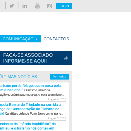
LOGIN
COMUNICAÇÃO
CONTACTOS
FAÇA-SE ASSOCIADO
INFORME-SE AQUI!
ÚLTIMAS NOTÍCIAS
Ver todas
turismo perde fôlego, quem puxa pela
mia nacional?
O turismo, motor da
ação económica portuguesa, cresce a um ritmo...
August 6, 2026
apoia Bernardo Trindade na corrida à
ança da Confederação do Turismo de
gal
Candidato defende Porto Santo como ‘plano...
August 5, 2026
coberta da "pérola imobiliária" da
m sul e o turismo "de comer em