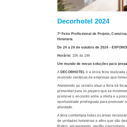
Decorhotel 2024
7ª Feira Profissional de Projeto, Const
Hotelaria
De 24 a 26 de outubro de 2024 - EXPONO
Horário:
10h às 19h
Um mundo de novas soluções para prepar
A
DECORHOTEL
é a única feira realizada
reunindo centenas de empresas que forne
Atendendo ao cenário atual a feira irá foc
primordial para os
players
que se moviment
promove o encontro entre a oferta e a proc
oportunidade privilegiada para promover c
atividade.
A feira comtempla todas as áreas necessár
de unidades hoteleiras e afins que vão des
têxteis, equipamento, gestão e tecnologia,