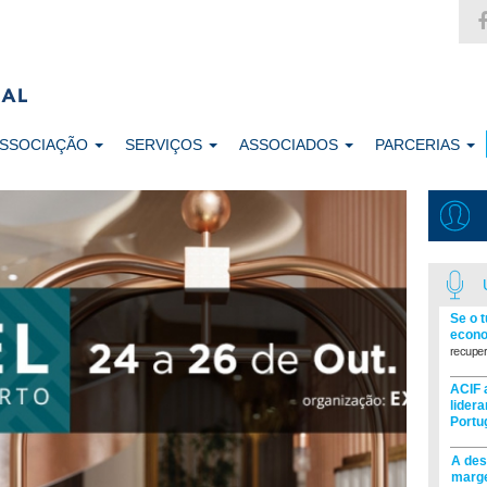
ASSOCIAÇÃO
SERVIÇOS
ASSOCIADOS
PARCERIAS
Se o 
econo
recuper
ACIF 
lider
Portu
A des
marge