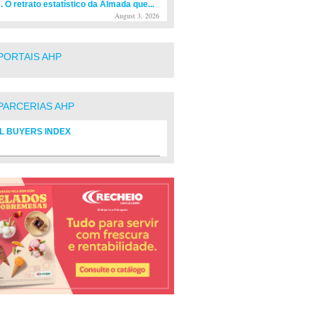
. O retrato estatístico da Almada que...
August 3, 2026
PORTAIS AHP
PARCERIAS AHP
L BUYERS INDEX
rio de fornecedores do setor Hoteleiro