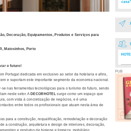
casa"
rução, Decoração, Equipamentos, Produtos e Serviços para
R, Matosinhos, Porto
HOTE
ar o futuro!
Diretó
PUB
 em Portugal dedicada em exclusivo ao setor da hotelaria e afins,
cem e suportam este importante segmento da economia nacional.
ar-se nas ferramentas tecnológicas para o turismo do futuro, sendo
am neste setor. A
DECORHOTEL
surge como um espaço que
ura, com vista à concretização de negócios, e é uma
ontactos entre todos os profissionais que atuam nesta área de
ias para a construção, requalificação, remodelação e decoração
de a construção, arquitetura e design de interiores, decoração,
amenities
e produtos de higiene e limpeza, mobiliário,