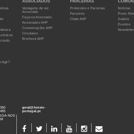
ASSOCIADOS
PARCERIAS
COMUN
sticas
Vantagens de ser
Protocolos e Parcerias
Notícias
Associado
Parceiros
Press Rel
Faça-se Associado
dor
Clube AHP
Galeria
Associados AHP
Eventos
Comunicações AHP
itetura
Newslette
Circulares
urísticos
Brochura AHP
ociado
 Agir?
 360
geral@hoteis-
 485
portugal.pt
SIGA-NOS
EM