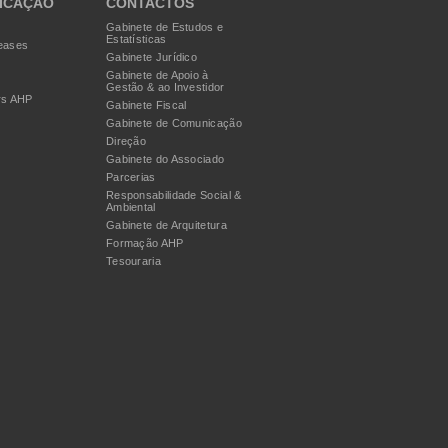
ICAÇÃO
CONTACTOS
Gabinete de Estudos e
Estatísticas
eases
Gabinete Jurídico
Gabinete de Apoio à
Gestão & ao Investidor
rs AHP
Gabinete Fiscal
Gabinete de Comunicação
Direção
Gabinete do Associado
Parcerias
Responsabilidade Social &
Ambiental
Gabinete de Arquitetura
Formação AHP
Tesouraria