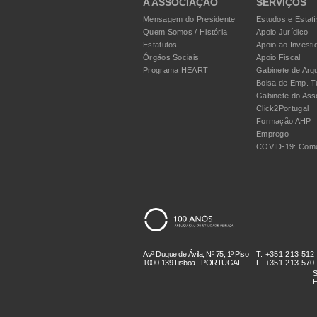
A ASSOCIAÇÃO
SERVIÇOS
Mensagem do Presidente
Estudos e Estatí
Quem Somos / História
Apoio Jurídico
Estatutos
Apoio ao Investi
Órgãos Sociais
Apoio Fiscal
Programa HEART
Gabinete de Arqu
Bolsa de Emp. T
Gabinete do Ass
Click2Portugal
Formação AHP
Emprego
COVID-19: Como
Avª Duque de Ávila, Nº 75, 1º Piso
T. +351 213 512
1000-139 Lisboa - PORTUGAL
F. +351 213 570