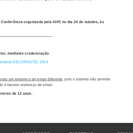
.
 Conferência organizada pela AHP, no dia 24 de outubro, às
-----------------------------------------
etor, mediante credenciação.
Visitante DECORHOTEL 2024
izando um endereço de email diferente
, pois o sistema não permite
ndo o mesmo endereço de email.
enores de 12 anos.