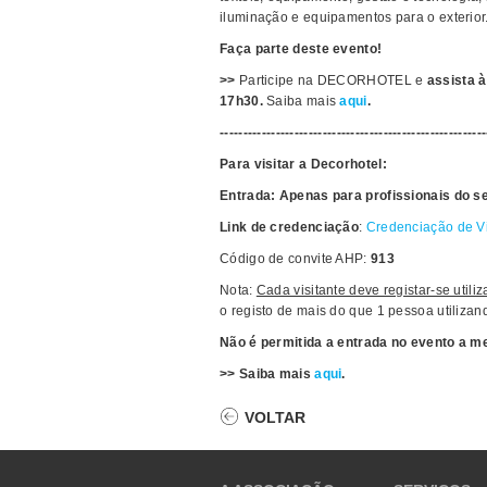
iluminação e equipamentos para o exterior
Faça parte deste evento!
>>
Participe na DECORHOTEL e
assista à
17h30.
Saiba mais
aqui
.
---------------------------------------------------------
Para visitar a Decorhotel:
Entrada: Apenas para profissionais do s
Link de credenciação
:
Credenciação de 
Código de convite AHP:
913
Nota:
Cada visitante deve registar-se util
o registo de mais do que 1 pessoa utiliza
Não é permitida a entrada no evento a m
>> Saiba mais
aqui
.
VOLTAR