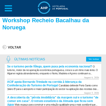
Workshop Recheio Bacalhau da
Noruega
VOLTAR
ÚLTIMAS NOTÍCIAS
Ver todas
Se o turismo perde fôlego, quem puxa pela economia nacional?
O
turismo, motor da recuperação económica portuguesa, cresce a um ritmo mais lento. O
Algarve regista abrandamento, enquanto o Norte, Madeira e Açores continuam a...
August 6, 2026
ACIF apoia Bernardo Trindade na corrida à liderança da
Confederação do Turismo de Portugal
Candidato defende Porto Santo como
‘plano B’ para o aeroporto e maior participação do sector na aplicação das receitas das...
August 5, 2026
A descoberta da "pérola imobiliária" da margem sul e o turismo "de
comer em casa". O retrato estatístico da Almada que ficou sem
água
Mais espaço para construir e uma relação qualidade-preço mais aceitável que...