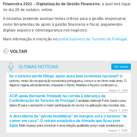
Financeira 2021 – Digitalização da Gestão Financeira
, a qual terá lugar
no dia 28 de outubro, online.
A iniciativa pretende analisar temas críticos para a gestão empresarial,
como ferramentas de apoio à gestão financeira e fiscal, pagamentos
digitais seguros e cibersegurança nos negócios.
Mais informação e inscrição no
portal business do Turismo de Portugal
.
VOLTAR
ÚLTIMAS NOTÍCIAS
Ver todas
Se o turismo perde fôlego, quem puxa pela economia nacional?
O
turismo, motor da recuperação económica portuguesa, cresce a um ritmo mais lento. O
Algarve regista abrandamento, enquanto o Norte, Madeira e Açores continuam a...
August 6, 2026
ACIF apoia Bernardo Trindade na corrida à liderança da
Confederação do Turismo de Portugal
Candidato defende Porto Santo como
‘plano B’ para o aeroporto e maior participação do sector na aplicação das receitas das...
August 5, 2026
A descoberta da "pérola imobiliária" da margem sul e o turismo "de
comer em casa". O retrato estatístico da Almada que ficou sem
água
Mais espaço para construir e uma relação qualidade-preço mais aceitável que...
August 3, 2026