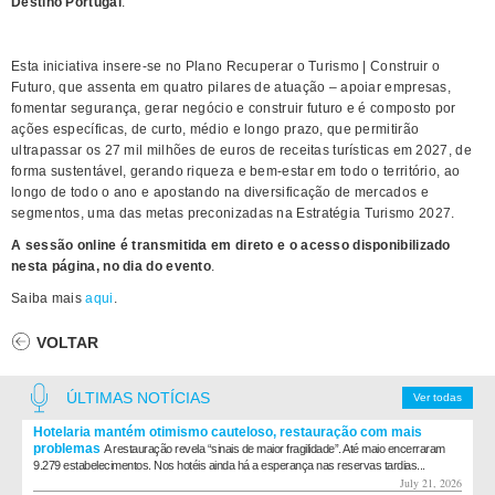
Destino Portugal
​.
Esta iniciativa insere-se no Plano Re​cuperar o Turismo | Construir o
Futuro, ​que assenta em quatro pilares de atuação – apoiar empresas,
fomentar segurança, gerar negócio e construir futuro e é composto por
ações específicas, de curto, médio e longo prazo, que permitirão
ultrapassar os 27 mil milhões de euros de receitas turísticas em 2027, de
forma sustentável, gerando riqueza e bem-estar em todo o território, ao
longo de todo o ano e apostando na diversificação de mercados e
segmentos, uma das metas preconizadas na Estratégia Turismo 2027.​
A sessão online ​é transmitida em direto e o acesso disponibilizado
nesta página,​ no dia do evento
.
Saiba mais
aqui
.
VOLTAR
ÚLTIMAS NOTÍCIAS
Ver todas
Hotelaria mantém otimismo cauteloso, restauração com mais
problemas
A restauração revela “sinais de maior fragilidade”. Até maio encerraram
9.279 estabelecimentos. Nos hotéis ainda há a esperança nas reservas tardias...
July 21, 2026