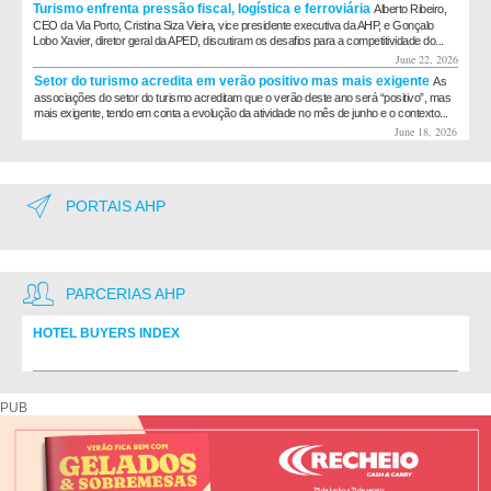
Turismo enfrenta pressão fiscal, logística e ferroviária
Alberto Ribeiro,
CEO da Via Porto, Cristina Siza Vieira, vice presidente executiva da AHP, e Gonçalo
Lobo Xavier, diretor geral da APED, discutiram os desafios para a competitividade do...
June 22, 2026
Setor do turismo acredita em verão positivo mas mais exigente
As
associações do setor do turismo acreditam que o verão deste ano será “positivo”, mas
mais exigente, tendo em conta a evolução da atividade no mês de junho e o contexto...
June 18, 2026
PORTAIS AHP
PARCERIAS AHP
HOTEL BUYERS INDEX
Diretório de fornecedores do setor Hoteleiro
PUB