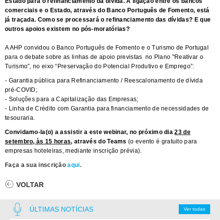
Estado para o refinanciamento da dívida. A ligação entre os bancos
comerciais e o Estado, através do Banco Português de Fomento, está
já traçada. Como se processará o refinanciamento das dívidas?
E que
outros apoios existem no pós-moratórias?
A AHP convidou o Banco Português de Fomento e o Turismo de Portugal
para o debate sobre as linhas de apoio previstas no Plano "Reativar o
Turismo”, no eixo “Preservação do Potencial Produtivo e Emprego”:
- Garantia pública para Refinanciamento / Reescalonamento de dívida
pré-COVID;
- Soluções para a Capitalização das Empresas;
- Linha de Crédito com Garantia para financiamento de necessidades de
tesouraria.
Convidamo-la(o) a assistir a este webinar, no próximo dia
23 de
setembro, às 15 horas
, através do Teams
(o evento é gratuito para
empresas hoteleiras, mediante inscrição prévia).
Faça a sua inscrição
aqui
.
VOLTAR
ÚLTIMAS NOTÍCIAS
Ver todas