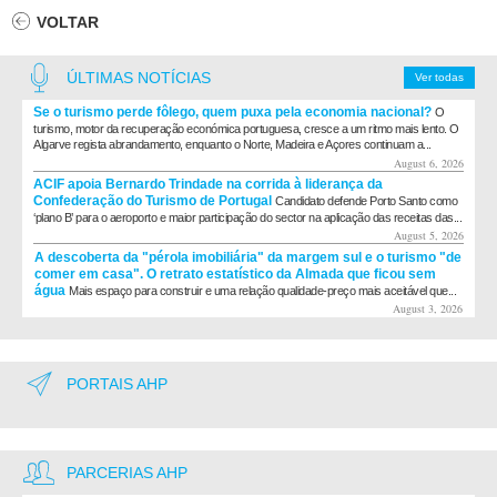
VOLTAR
ÚLTIMAS NOTÍCIAS
Ver todas
Se o turismo perde fôlego, quem puxa pela economia nacional?
O
turismo, motor da recuperação económica portuguesa, cresce a um ritmo mais lento. O
Algarve regista abrandamento, enquanto o Norte, Madeira e Açores continuam a...
August 6, 2026
ACIF apoia Bernardo Trindade na corrida à liderança da
Confederação do Turismo de Portugal
Candidato defende Porto Santo como
‘plano B’ para o aeroporto e maior participação do sector na aplicação das receitas das...
August 5, 2026
A descoberta da "pérola imobiliária" da margem sul e o turismo "de
comer em casa". O retrato estatístico da Almada que ficou sem
água
Mais espaço para construir e uma relação qualidade-preço mais aceitável que...
August 3, 2026
PORTAIS AHP
PARCERIAS AHP