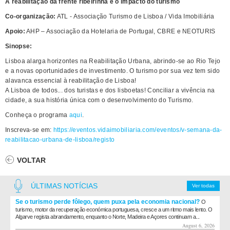
A reabilitação da frente ribeirinha e o impacto do turismo
Co-organização:
ATL - Associação Turismo de Lisboa / Vida Imobiliária
Apoio:
AHP – Associação da Hotelaria de Portugal, CBRE e NEOTURIS
Sinopse:
Lisboa alarga horizontes na Reabilitação Urbana, abrindo-se ao Rio Tejo
e a novas oportunidades de investimento. O turismo por sua vez tem sido
alavanca essencial à reabilitação de Lisboa!
A Lisboa de todos... dos turistas e dos lisboetas! Conciliar a vivência na
cidade, a sua história única com o desenvolvimento do Turismo.
Conheça o programa
aqui
.
Inscreva-se em:
https://eventos.vidaimobiliaria.com/eventos/v-semana-da-
reabilitacao-urbana-de-lisboa/registo
VOLTAR
ÚLTIMAS NOTÍCIAS
Ver todas
Se o turismo perde fôlego, quem puxa pela economia nacional?
O
turismo, motor da recuperação económica portuguesa, cresce a um ritmo mais lento. O
Algarve regista abrandamento, enquanto o Norte, Madeira e Açores continuam a...
August 6, 2026