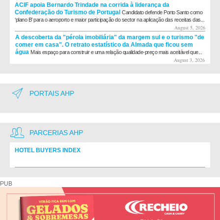
ACIF apoia Bernardo Trindade na corrida à liderança da
Confederação do Turismo de Portugal
Candidato defende Porto Santo como
‘plano B’ para o aeroporto e maior participação do sector na aplicação das receitas das...
August 5, 2026
A descoberta da "pérola imobiliária" da margem sul e o turismo "de
comer em casa". O retrato estatístico da Almada que ficou sem
água
Mais espaço para construir e uma relação qualidade-preço mais aceitável que...
August 3, 2026
PORTAIS AHP
PARCERIAS AHP
HOTEL BUYERS INDEX
Diretório de fornecedores do setor Hoteleiro
PUB