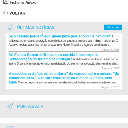
Ficheiro Anexo
VOLTAR
ÚLTIMAS NOTÍCIAS
Ver todas
Se o turismo perde fôlego, quem puxa pela economia nacional?
O
turismo, motor da recuperação económica portuguesa, cresce a um ritmo mais lento. O
Algarve regista abrandamento, enquanto o Norte, Madeira e Açores continuam a...
August 6, 2026
ACIF apoia Bernardo Trindade na corrida à liderança da
Confederação do Turismo de Portugal
Candidato defende Porto Santo como
‘plano B’ para o aeroporto e maior participação do sector na aplicação das receitas das...
August 5, 2026
A descoberta da "pérola imobiliária" da margem sul e o turismo "de
comer em casa". O retrato estatístico da Almada que ficou sem
água
Mais espaço para construir e uma relação qualidade-preço mais aceitável que...
August 3, 2026
PORTAIS AHP