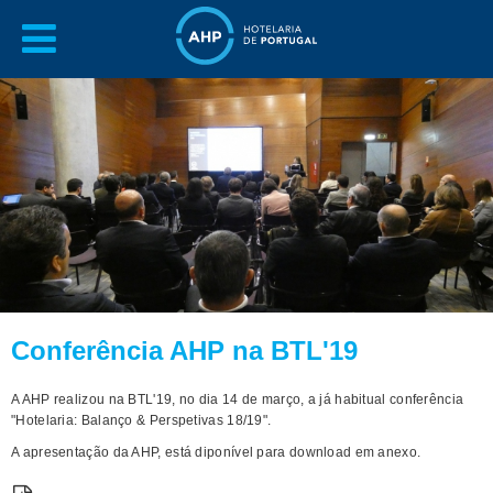
Conferência AHP na BTL'19
A AHP realizou na BTL'19, no dia 14 de março, a já habitual conferência
"Hotelaria: Balanço & Perspetivas 18/19".
A apresentação da AHP, está diponível para download em anexo.