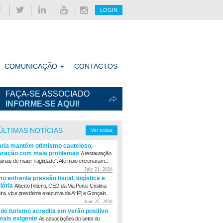
LOGIN
COMUNICAÇÃO
CONTACTOS
FAÇA-SE ASSOCIADO
INFORME-SE AQUI!
ÚLTIMAS NOTÍCIAS
Ver todas
aria mantém otimismo cauteloso,
uração com mais problemas
A restauração
sinais de maior fragilidade”. Até maio encerraram...
July 21, 2026
o enfrenta pressão fiscal, logística e
viária
Alberto Ribeiro, CEO da Via Porto, Cristina
eira, vice presidente executiva da AHP, e Gonçalo...
June 22, 2026
 do turismo acredita em verão positivo
ais exigente
As associações do setor do