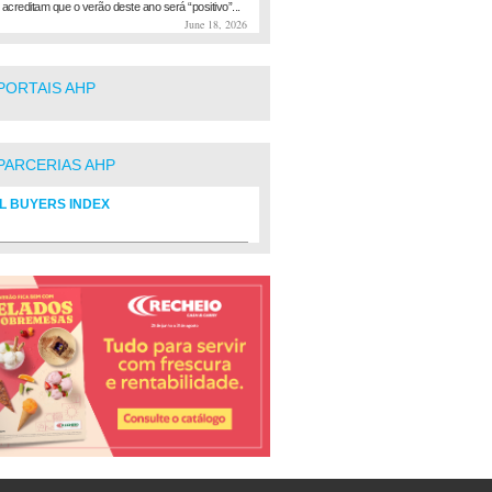
 acreditam que o verão deste ano será “positivo”...
June 18, 2026
PORTAIS AHP
PARCERIAS AHP
L BUYERS INDEX
rio de fornecedores do setor Hoteleiro