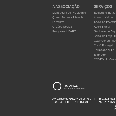
A ASSOCIAÇÃO
SERVIÇOS
Mensagem do Presidente
Estudos e Estatí
Quem Somos / História
Apoio Jurídico
Estatutos
Apoio ao Investi
Órgãos Sociais
Apoio Fiscal
Programa HEART
Gabinete de Arqu
Bolsa de Emp. T
Gabinete do Ass
Click2Portugal
Formação AHP
Emprego
COVID-19: Como
Avª Duque de Ávila, Nº 75, 1º Piso
T. +351 213 512
1000-139 Lisboa - PORTUGAL
F. +351 213 570