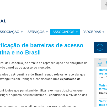
ASSOCIAÇÃO
SERVIÇOS
ASSOCIADOS
PARCERIAS
ficação de barreiras de acesso
ina e no Brasil
eral da Economia, no âmbito da representação nacional junto da
ão de barreiras de acesso ao mercado.
Hotel
resta
ercados da
Argentina
e do
Brasil
, sendo relevante recordar que,
revela “
 estrangeiros em Portugal é considerado uma
exportação de
Turism
ferro
ontributos que permitam identificar eventuais obstáculos que
Siza Vi
tugal enquanto destino turístico ou condicionar a atividade das
Setor
mas m
so ao mercado os obstáculos de natureza regulamentar,