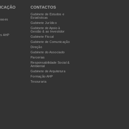
ICAÇÃO
CONTACTOS
Gabinete de Estudos e
Estatísticas
eases
Gabinete Jurídico
Gabinete de Apoio à
Gestão & ao Investidor
rs AHP
Gabinete Fiscal
Gabinete de Comunicação
Direção
Gabinete do Associado
Parcerias
Responsabilidade Social &
Ambiental
Gabinete de Arquitetura
Formação AHP
Tesouraria