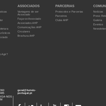
ASSOCIADOS
PARCERIAS
COMUN
sticas
Vantagens de ser
Protocolos e Parcerias
Notícias
Associado
Parceiros
Press Rel
Faça-se Associado
dor
Clube AHP
Galeria
Associados AHP
Eventos
Comunicações AHP
itetura
Newslette
Circulares
urísticos
Brochura AHP
ociado
 Agir?
 360
geral@hoteis-
 485
portugal.pt
SIGA-NOS
EM