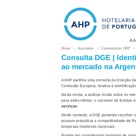
A 
Home
Associados
Comunicações AHP
Consulta DGE | Identi
ao mercado na Argent
A AHP partilha uma consulta da Direção-G
Comissão Europeia, relativa à identificaç
Nesta ronda, a análise incide sobre os m
para estes efeitos, o consumo de turistas
serviços
.
Neste contexto, a DGE pretende recolher c
possam prejudicar a competitividade de Por
empresas hoteleiras nacionais.
Podem ser consideradas barreiras de aces