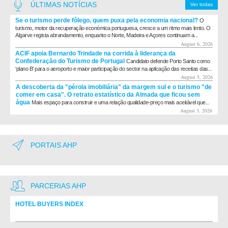
ÚLTIMAS NOTÍCIAS
Ver todas
Se o turismo perde fôlego, quem puxa pela economia nacional?
O
turismo, motor da recuperação económica portuguesa, cresce a um ritmo mais lento. O
Algarve regista abrandamento, enquanto o Norte, Madeira e Açores continuam a...
August 6, 2026
ACIF apoia Bernardo Trindade na corrida à liderança da
Confederação do Turismo de Portugal
Candidato defende Porto Santo como
‘plano B’ para o aeroporto e maior participação do sector na aplicação das receitas das...
August 5, 2026
A descoberta da "pérola imobiliária" da margem sul e o turismo "de
comer em casa". O retrato estatístico da Almada que ficou sem
água
Mais espaço para construir e uma relação qualidade-preço mais aceitável que...
August 3, 2026
PORTAIS AHP
PARCERIAS AHP
HOTEL BUYERS INDEX
Diretório de fornecedores do setor Hoteleiro