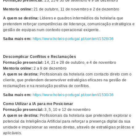
Formação presencial:
23, 25 e 30 de setembro e 9 de dezembro
Mentoria online:
21 de outubro, 11 de novembro e 2 de dezembro
A quem se destina:
Líderes e quadros intermédios da hotelaria que
pretendem reforçar competências de liderança, comunicação estratégica e
gestão de equipas num contexto operacional exigente.
Saiba mais em:
https://www.hoteis-portugal.pt/content/1528/36
Descomplicar Conflitos e Reclamações
Formação presencial:
14, 21 e 28 de outubro, e 4 de novembro
Mentoria online:
2 a 9 de dezembro
A quem se destina:
Profissionais da hotelaria com contacto direto com o
cliente, que pretendem desenvolver estratégias eficazes na gestão de
reclamações e na resolução positiva de conflitos.
Saiba mais em:
https://www.hoteis-portugal.pt/content/1530/36
Como Utilizar a IA para me Posicionar
Formação presencial:
3, 5, 10 e 12 de novembro
A quem se destina:
Profissionais da hotelaria que pretendem explorar o
potencial da Inteligência Artificial para reforçar a presença digital da sua
unidade e impulsionar as vendas diretas, através de estratégias práticas e
aplicáveis.