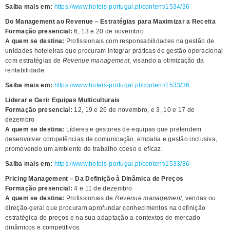
Saiba mais em:
https://www.hoteis-portugal.pt/content/1534/36
Do Management ao Revenue – Estratégias para Maximizar a Receita
Formação presencial:
6, 13 e 20 de novembro
A quem se destina:
Profissionais com responsabilidades na gestão de
unidades hoteleiras que procuram integrar práticas de gestão operacional
com estratégias de
Revenue management
, visando a otimização da
rentabilidade.
Saiba mais em:
https://www.hoteis-portugal.pt/content/1533/36
Liderar e Gerir Equipas Multiculturais
Formação presencial:
12, 19 e 26 de novembro, e 3, 10 e 17 de
dezembro
A quem se destina:
Líderes e gestores de equipas que pretendem
desenvolver competências de comunicação, empatia e gestão inclusiva,
promovendo um ambiente de trabalho coeso e eficaz.
Saiba mais em:
https://www.hoteis-portugal.pt/content/1533/36
Pricing Management – Da Definição à Dinâmica de Preços
Formação presencial:
4 e 11 de dezembro
A quem se destina:
Profissionais de
Revenue management
, vendas ou
direção-geral que procuram aprofundar conhecimentos na definição
estratégica de preços e na sua adaptação a contextos de mercado
dinâmicos e competitivos.