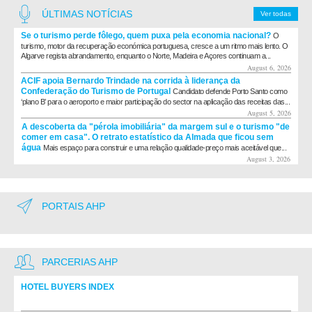
ÚLTIMAS NOTÍCIAS
Ver todas
Se o turismo perde fôlego, quem puxa pela economia nacional?
O
turismo, motor da recuperação económica portuguesa, cresce a um ritmo mais lento. O
Algarve regista abrandamento, enquanto o Norte, Madeira e Açores continuam a...
August 6, 2026
ACIF apoia Bernardo Trindade na corrida à liderança da
Confederação do Turismo de Portugal
Candidato defende Porto Santo como
‘plano B’ para o aeroporto e maior participação do sector na aplicação das receitas das...
August 5, 2026
A descoberta da "pérola imobiliária" da margem sul e o turismo "de
comer em casa". O retrato estatístico da Almada que ficou sem
água
Mais espaço para construir e uma relação qualidade-preço mais aceitável que...
August 3, 2026
PORTAIS AHP
PARCERIAS AHP
HOTEL BUYERS INDEX