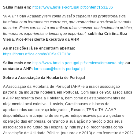
Saiba mais em:
https://www.hoteis-portugal.pt/content/1531/36
“A AHP Hotel Academy tem como missão capacitar os profissionais da
hotelaria com ferramentas concretas, que respondam aos desafios atuais
do setor. Estes cursos são um reflexo disso mesmo: conhecimento prático,
formadores experientes e temas que importam”,
sublinha Cristina Siza
Vieira, Vice-Presidente Executiva da AHP.
As inscrições já se encontram abertas:
https://forms.office.com/e/Y0SeK7FH8z
Saiba mais em:
https://www.hoteis-portugal.pt/servicos/formacao-ahp
ou
contacte a AHP:
formacao@hoteis-portugal.pt
.
Sobre a Associação da Hotelaria de Portugal
A Associação da Hotelaria de Portugal (AHP) é a maior associação
patronal da indústria hoteleira em Portugal. Com mais de 950 associados,
a AHP representa toda a Hotelaria, bem como os estabelecimentos de
alojamento local coletivo - Hostels, Guesthouses e blocos de
apartamentos com serviço integrado -; Resorts; TER e TH. A AHP
disponibiliza um conjunto de serviços indispensáveis para a gestão e
operação das empresas, centrando a sua ação no negócio dos seus
associados e no futuro da Hospitality Industry. Foi reconhecida como
Associação de Utilidade Pública (outubro de 2013) e em fevereiro de 2022