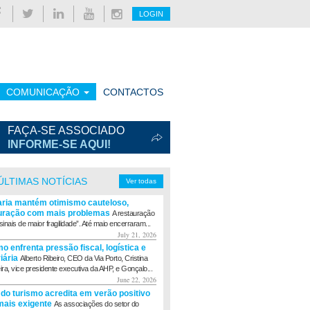
LOGIN
COMUNICAÇÃO
CONTACTOS
FAÇA-SE ASSOCIADO
INFORME-SE AQUI!
ÚLTIMAS NOTÍCIAS
Ver todas
aria mantém otimismo cauteloso,
uração com mais problemas
A restauração
sinais de maior fragilidade”. Até maio encerraram...
July 21, 2026
o enfrenta pressão fiscal, logística e
viária
Alberto Ribeiro, CEO da Via Porto, Cristina
eira, vice presidente executiva da AHP, e Gonçalo...
June 22, 2026
 do turismo acredita em verão positivo
ais exigente
As associações do setor do