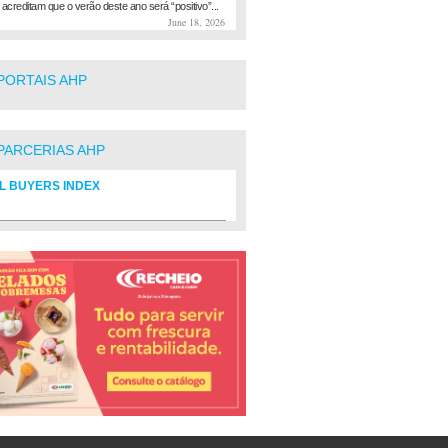
 acreditam que o verão deste ano será “positivo”...
June 18, 2026
PORTAIS AHP
PARCERIAS AHP
L BUYERS INDEX
rio de fornecedores do setor Hoteleiro