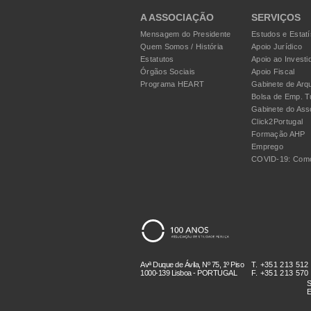
A ASSOCIAÇÃO
SERVIÇOS
Mensagem do Presidente
Estudos e Estatí
Quem Somos / História
Apoio Jurídico
Estatutos
Apoio ao Investi
Órgãos Sociais
Apoio Fiscal
Programa HEART
Gabinete de Arqu
Bolsa de Emp. T
Gabinete do Ass
Click2Portugal
Formação AHP
Emprego
COVID-19: Como
Avª Duque de Ávila, Nº 75, 1º Piso
T. +351 213 512
1000-139 Lisboa - PORTUGAL
F. +351 213 570