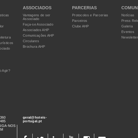
ASSOCIADOS
PARCERIAS
COMUN
sticas
Vantagens de ser
Protocolos e Parcerias
Notícias
Associado
Parceiros
Press Rel
Faça-se Associado
dor
Clube AHP
Galeria
Associados AHP
Eventos
Comunicações AHP
itetura
Newslette
Circulares
urísticos
Brochura AHP
ociado
 Agir?
 360
geral@hoteis-
 485
portugal.pt
SIGA-NOS
EM