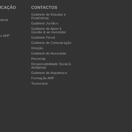
ICAÇÃO
CONTACTOS
Gabinete de Estudos e
Estatísticas
eases
Gabinete Jurídico
Gabinete de Apoio à
Gestão & ao Investidor
rs AHP
Gabinete Fiscal
Gabinete de Comunicação
Direção
Gabinete do Associado
Parcerias
Responsabilidade Social &
Ambiental
Gabinete de Arquitetura
Formação AHP
Tesouraria