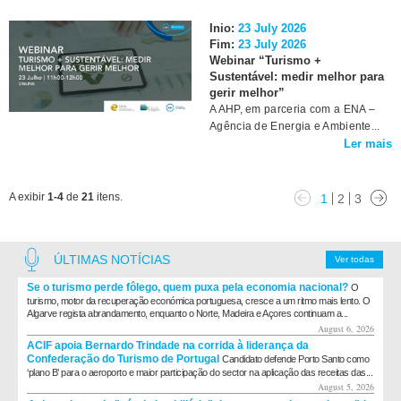
Inio:
23 July 2026
Fim:
23 July 2026
Webinar “Turismo +
Sustentável: medir melhor para
gerir melhor”
A AHP, em parceria com a ENA –
Agência de Energia e Ambiente...
Ler mais
A exibir
1-4
de
21
itens.
1
2
3
ÚLTIMAS NOTÍCIAS
Ver todas
Se o turismo perde fôlego, quem puxa pela economia nacional?
O
turismo, motor da recuperação económica portuguesa, cresce a um ritmo mais lento. O
Algarve regista abrandamento, enquanto o Norte, Madeira e Açores continuam a...
August 6, 2026
ACIF apoia Bernardo Trindade na corrida à liderança da
Confederação do Turismo de Portugal
Candidato defende Porto Santo como
‘plano B’ para o aeroporto e maior participação do sector na aplicação das receitas das...
August 5, 2026