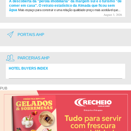
A descoberta da "pérola imobiliária" da margem sul e o turismo "de
comer em casa". O retrato estatístico da Almada que ficou sem
água
Mais espaço para construir e uma relação qualidade-preço mais aceitável que...
August 3, 2026
PORTAIS AHP
PARCERIAS AHP
HOTEL BUYERS INDEX
Diretório de fornecedores do setor Hoteleiro
PUB